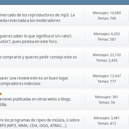
Mensajes: 10,680
o mercado de los reproductores de mp3. La
Temas: 740
queda reservada a los moderadores
Mensajes: 4,203
ieres saber lo que significa el s/n ratio?,
Temas: 587
uctor?, pues postea en este foro.
Mensajes: 23,102
s comprarte y quieres pedir consejo este es
Temas: 2,433
Mensajes: 13,047
hacer una review este es un buen lugar.
Temas: 777
 compradores indecisos
s
Mensajes: 391
eviews publicadas en otras webs o blogs.
Temas: 54
illa.
Mensajes: 3,481
obre los programas de ripeo de música, o sobre
Temas: 413
r MP3 (MP3, WMA, CDA, OGG, ATRAC...)