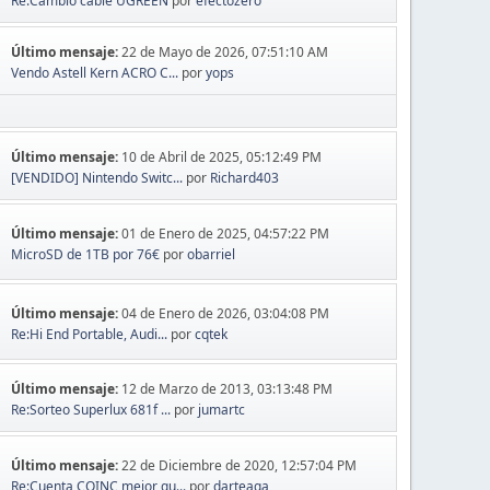
Re:Cambio cable UGREEN
por
efectozero
Último mensaje:
22 de Mayo de 2026, 07:51:10 AM
Vendo Astell Kern ACRO C...
por
yops
Último mensaje:
10 de Abril de 2025, 05:12:49 PM
[VENDIDO] Nintendo Switc...
por
Richard403
Último mensaje:
01 de Enero de 2025, 04:57:22 PM
MicroSD de 1TB por 76€
por
obarriel
Último mensaje:
04 de Enero de 2026, 03:04:08 PM
Re:Hi End Portable, Audi...
por
cqtek
Último mensaje:
12 de Marzo de 2013, 03:13:48 PM
Re:Sorteo Superlux 681f ...
por
jumartc
Último mensaje:
22 de Diciembre de 2020, 12:57:04 PM
Re:Cuenta COINC mejor qu...
por
darteaga