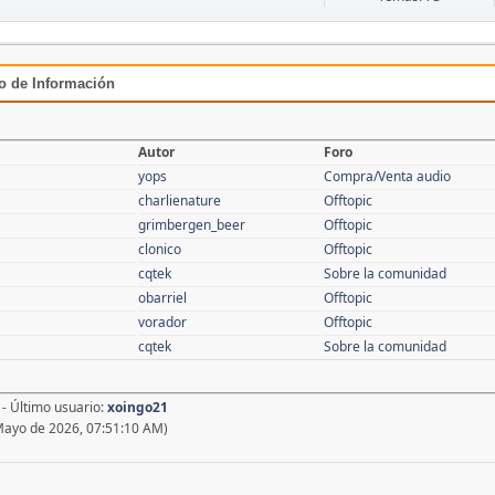
ro de Información
Autor
Foro
yops
Compra/Venta audio
charlienature
Offtopic
grimbergen_beer
Offtopic
clonico
Offtopic
cqtek
Sobre la comunidad
obarriel
Offtopic
vorador
Offtopic
cqtek
Sobre la comunidad
- Último usuario:
xoingo21
Mayo de 2026, 07:51:10 AM)