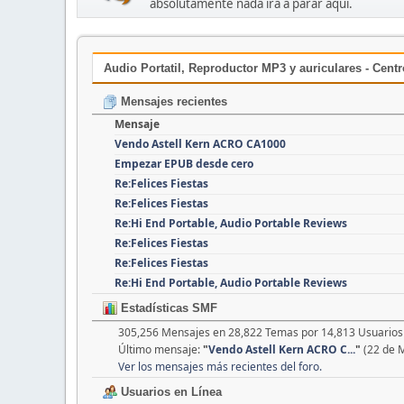
absolutamente nada irá a parar aquí.
Audio Portatil, Reproductor MP3 y auriculares - Cent
Mensajes recientes
Mensaje
Vendo Astell Kern ACRO CA1000
Empezar EPUB desde cero
Re:Felices Fiestas
Re:Felices Fiestas
Re:Hi End Portable, Audio Portable Reviews
Re:Felices Fiestas
Re:Felices Fiestas
Re:Hi End Portable, Audio Portable Reviews
Estadísticas SMF
305,256 Mensajes en 28,822 Temas por 14,813 Usuarios 
Último mensaje:
"
Vendo Astell Kern ACRO C...
"
(22 de 
Ver los mensajes más recientes del foro.
Usuarios en Línea