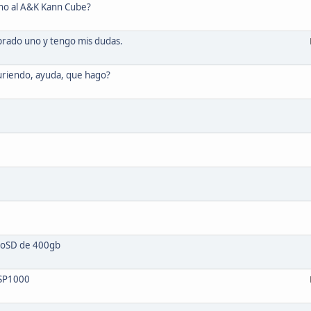
ho al A&K Kann Cube?
prado uno y tengo mis dudas.
muriendo, ayuda, que hago?
roSD de 400gb
 SP1000