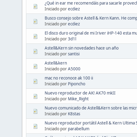
¿Qué in ear me recomendáis para sacarle provec
Iniciado por
ecdiez
Busco consejo sobre Astell & Kern Kann. He com
Iniciado por
ecdiez
El disco duro original de mi Iriver iHP-140 esta 
Iniciado por
3d1l
Astell&Kern sin novedades hace un año
Iniciado por
santisi
Astell&kern
Iniciado por
A5000
mac no reconoce ak 100 ii
Iniciado por
Piponcho
Nuevo reproductor de AK! AK70 mkII
Iniciado por
Mike_Right
Nuevo comunicado de Astell&Kern sobre las mic
Iniciado por
K8stas
Nuevo reproductor portátil Astell & Kern Ultima
Iniciado por
parabellum