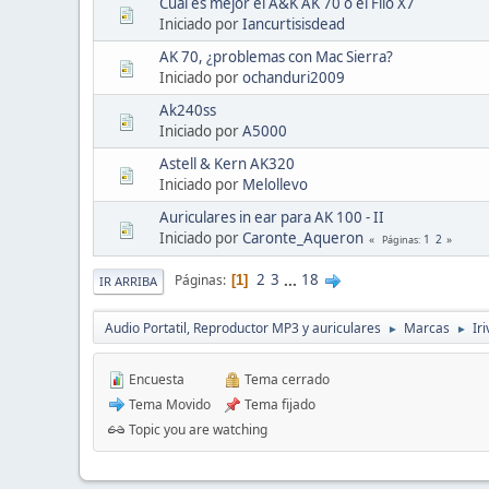
Cuál es mejor el A&K AK 70 ó el Fiio X7
Iniciado por
Iancurtisisdead
AK 70, ¿problemas con Mac Sierra?
Iniciado por
ochanduri2009
Ak240ss
Iniciado por
A5000
Astell & Kern AK320
Iniciado por
Melollevo
Auriculares in ear para AK 100 - II
Iniciado por
Caronte_Aqueron
1
2
Páginas
2
3
...
18
Páginas
1
IR ARRIBA
Audio Portatil, Reproductor MP3 y auriculares
Marcas
Iri
►
►
Encuesta
Tema cerrado
Tema Movido
Tema fijado
Topic you are watching