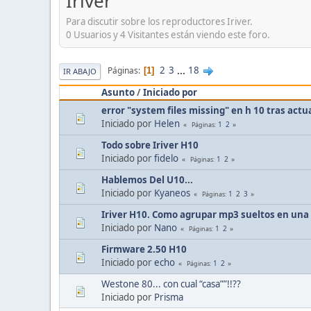
Iriver
Para discutir sobre los reproductores Iriver.
0 Usuarios y 4 Visitantes están viendo este foro.
2
3
...
18
Páginas
1
IR ABAJO
Asunto
/
Iniciado por
error "system files missing" en h 10 tras actua
Iniciado por
Helen
1
2
Páginas
Todo sobre Iriver H10
Iniciado por
fidelo
1
2
Páginas
Hablemos Del U10...
Iniciado por
Kyaneos
1
2
3
Páginas
Iriver H10. Como agrupar mp3 sueltos en una
Iniciado por
Nano
1
2
Páginas
Firmware 2.50 H10
Iniciado por
echo
1
2
Páginas
Westone 80... con cual “casa””!!??
Iniciado por
Prisma