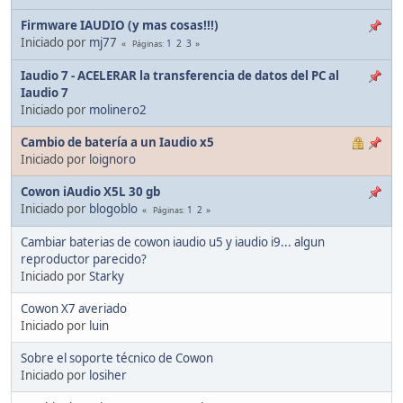
Firmware IAUDIO (y mas cosas!!!)
Iniciado por
mj77
1
2
3
Páginas
Iaudio 7 - ACELERAR la transferencia de datos del PC al
Iaudio 7
Iniciado por
molinero2
Cambio de batería a un Iaudio x5
Iniciado por
loignoro
Cowon iAudio X5L 30 gb
Iniciado por
blogoblo
1
2
Páginas
Cambiar baterias de cowon iaudio u5 y iaudio i9... algun
reproductor parecido?
Iniciado por
Starky
Cowon X7 averiado
Iniciado por
luin
Sobre el soporte técnico de Cowon
Iniciado por
losiher