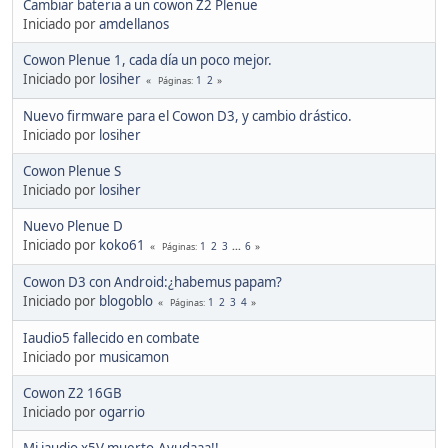
Cambiar bateria a un cowon Z2 Plenue
Iniciado por
amdellanos
Cowon Plenue 1, cada día un poco mejor.
Iniciado por
losiher
1
2
Páginas
Nuevo firmware para el Cowon D3, y cambio drástico.
Iniciado por
losiher
Cowon Plenue S
Iniciado por
losiher
Nuevo Plenue D
Iniciado por
koko61
1
2
3
...
6
Páginas
Cowon D3 con Android:¿habemus papam?
Iniciado por
blogoblo
1
2
3
4
Páginas
Iaudio5 fallecido en combate
Iniciado por
musicamon
Cowon Z2 16GB
Iniciado por
ogarrio
Mi iaudio x5V muerto.Ayudaaa!!