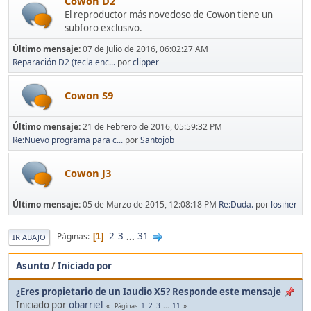
Cowon D2
El reproductor más novedoso de Cowon tiene un
subforo exclusivo.
Último mensaje:
07 de Julio de 2016, 06:02:27 AM
Reparación D2 (tecla enc...
por
clipper
Cowon S9
Último mensaje:
21 de Febrero de 2016, 05:59:32 PM
Re:Nuevo programa para c...
por
Santojob
Cowon J3
Último mensaje:
05 de Marzo de 2015, 12:08:18 PM
Re:Duda.
por
losiher
2
3
...
31
Páginas
1
IR ABAJO
Asunto
/
Iniciado por
¿Eres propietario de un Iaudio X5? Responde este mensaje
Iniciado por
obarriel
1
2
3
...
11
Páginas