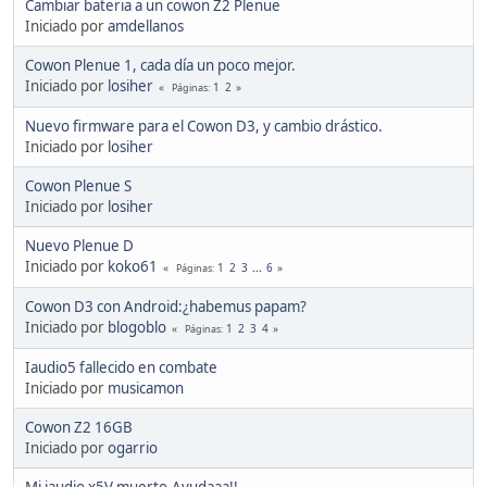
Cambiar bateria a un cowon Z2 Plenue
Iniciado por
amdellanos
Cowon Plenue 1, cada día un poco mejor.
Iniciado por
losiher
1
2
Páginas
Nuevo firmware para el Cowon D3, y cambio drástico.
Iniciado por
losiher
Cowon Plenue S
Iniciado por
losiher
Nuevo Plenue D
Iniciado por
koko61
1
2
3
...
6
Páginas
Cowon D3 con Android:¿habemus papam?
Iniciado por
blogoblo
1
2
3
4
Páginas
Iaudio5 fallecido en combate
Iniciado por
musicamon
Cowon Z2 16GB
Iniciado por
ogarrio
Mi iaudio x5V muerto.Ayudaaa!!