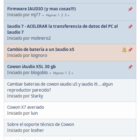
Firmware IAUDIO (y mas cosas!!!)
Iniciado por
mj77
1
2
3
Páginas
Iaudio 7 - ACELERAR la transferencia de datos del PC al
Iaudio 7
Iniciado por
molinero2
Cambio de batería a un Iaudio x5
Iniciado por
loignoro
Cowon iAudio X5L 30 gb
Iniciado por
blogoblo
1
2
Páginas
Cambiar baterias de cowon iaudio u5 y iaudio i9... algun
reproductor parecido?
Iniciado por
Starky
Cowon X7 averiado
Iniciado por
luin
Sobre el soporte técnico de Cowon
Iniciado por
losiher