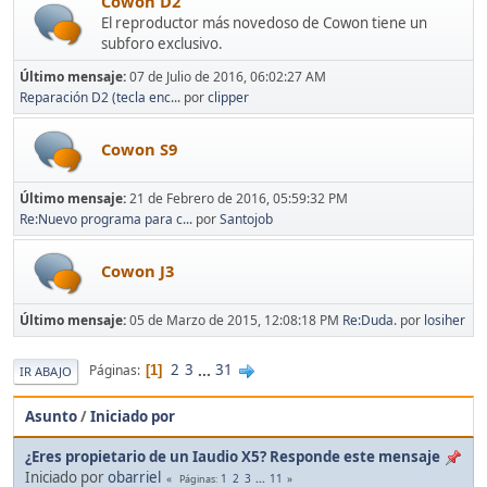
Cowon D2
El reproductor más novedoso de Cowon tiene un
subforo exclusivo.
Último mensaje:
07 de Julio de 2016, 06:02:27 AM
Reparación D2 (tecla enc...
por
clipper
Cowon S9
Último mensaje:
21 de Febrero de 2016, 05:59:32 PM
Re:Nuevo programa para c...
por
Santojob
Cowon J3
Último mensaje:
05 de Marzo de 2015, 12:08:18 PM
Re:Duda.
por
losiher
2
3
...
31
Páginas
1
IR ABAJO
Asunto
/
Iniciado por
¿Eres propietario de un Iaudio X5? Responde este mensaje
Iniciado por
obarriel
1
2
3
...
11
Páginas