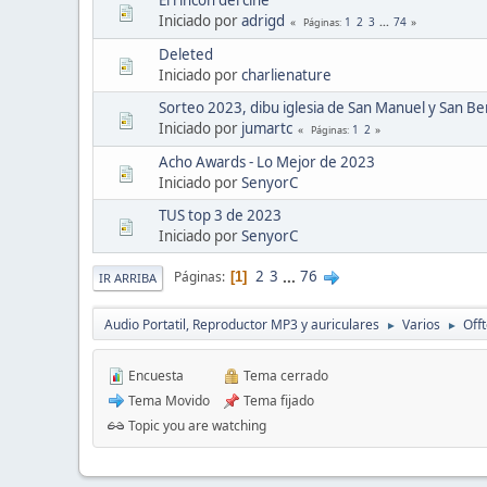
Iniciado por
adrigd
1
2
3
...
74
Páginas
Deleted
Iniciado por
charlienature
Sorteo 2023, dibu iglesia de San Manuel y San Be
Iniciado por
jumartc
1
2
Páginas
Acho Awards - Lo Mejor de 2023
Iniciado por
SenyorC
TUS top 3 de 2023
Iniciado por
SenyorC
2
3
...
76
Páginas
1
IR ARRIBA
Audio Portatil, Reproductor MP3 y auriculares
Varios
Offt
►
►
Encuesta
Tema cerrado
Tema Movido
Tema fijado
Topic you are watching