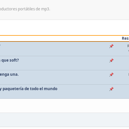
oductores portátiles de mp3.
Res
?
 que soft?
tenga una.
 y paquetería de todo el mundo