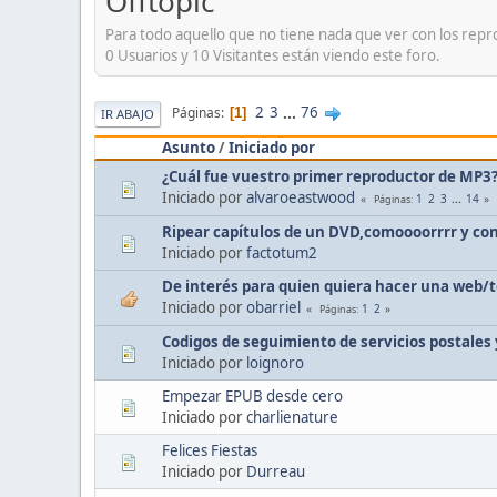
Offtopic
Para todo aquello que no tiene nada que ver con los repr
0 Usuarios y 10 Visitantes están viendo este foro.
2
3
...
76
Páginas
1
IR ABAJO
Asunto
/
Iniciado por
¿Cuál fue vuestro primer reproductor de MP3
Iniciado por
alvaroeastwood
1
2
3
...
14
Páginas
Ripear capítulos de un DVD,comoooorrrr y con
Iniciado por
factotum2
De interés para quien quiera hacer una web/
Iniciado por
obarriel
1
2
Páginas
Codigos de seguimiento de servicios postales
Iniciado por
loignoro
Empezar EPUB desde cero
Iniciado por
charlienature
Felices Fiestas
Iniciado por
Durreau