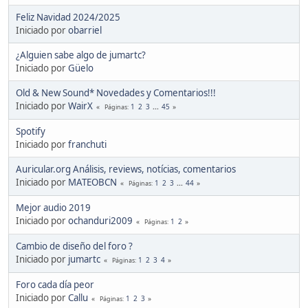
Feliz Navidad 2024/2025
Iniciado por
obarriel
¿Alguien sabe algo de jumartc?
Iniciado por
Güelo
Old & New Sound* Novedades y Comentarios!!!
Iniciado por
WairX
1
2
3
...
45
Páginas
Spotify
Iniciado por
franchuti
Auricular.org Análisis, reviews, notícias, comentarios
Iniciado por
MATEOBCN
1
2
3
...
44
Páginas
Mejor audio 2019
Iniciado por
ochanduri2009
1
2
Páginas
Cambio de diseño del foro ?
Iniciado por
jumartc
1
2
3
4
Páginas
Foro cada día peor
Iniciado por
Callu
1
2
3
Páginas