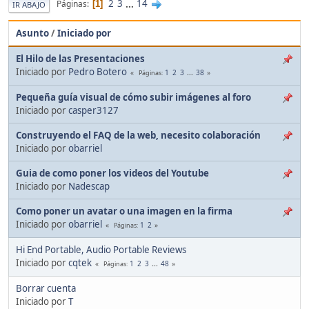
2
3
...
14
Páginas
1
IR ABAJO
Asunto
/
Iniciado por
El Hilo de las Presentaciones
Iniciado por
Pedro Botero
1
2
3
...
38
Páginas
Pequeña guía visual de cómo subir imágenes al foro
Iniciado por
casper3127
Construyendo el FAQ de la web, necesito colaboración
Iniciado por
obarriel
Guia de como poner los videos del Youtube
Iniciado por
Nadescap
Como poner un avatar o una imagen en la firma
Iniciado por
obarriel
1
2
Páginas
Hi End Portable, Audio Portable Reviews
Iniciado por
cqtek
1
2
3
...
48
Páginas
Borrar cuenta
Iniciado por
T