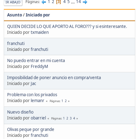
1
2
4
5
...
14
Páginas
3
IR ABAJO
Asunto
/
Iniciado por
QUIEN DECIDE LO QUE APORTO AL FORO??? y si esinteresante.
Iniciado por
txmaiden
franchuti
Iniciado por
franchuti
No puedo entrar en mi cuenta
Iniciado por
FreddyM
Imposibilidad de poner anuncio en compra/venta
Iniciado por
Jac
Problema con los privados
Iniciado por
lemanr
1
2
Páginas
Nuevo diseño
Iniciado por
obarriel
1
2
3
4
Páginas
Olivas peque por grande
Iniciado por
franchuti