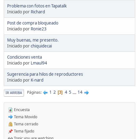
Problema con fotos en Tapatalk
Iniciado por
Richard
Post de compra bloqueado
Iniciado por
Ronie23
Muy buenas, me presento.
Iniciado por
chiquidecai
Condiciones venta
Iniciado por
Lmaul94
Sugerencia para hilos de reproductores
Iniciado por
K-nard
1
2
4
5
...
14
Páginas
3
IR ARRIBA
Encuesta
Tema Movido
Tema cerrado
Tema fijado
Topic you are watching