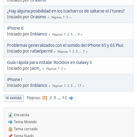
¿Hay alguna posibilidad en los Icacharros de saltarse el I'tunes?
Iniciado por
Orasimo
1
2
Páginas
iPhone 6
Iniciado por
Enblanco
1
2
3
...
9
Páginas
Problemas generalizados con el sonido del iPhone 6S y 6S Plus
Iniciado por
rafaelpernil
1
2
3
...
7
Páginas
Guía rápida para instalar Rockbox en Galaxy S
Iniciado por
Jacm_
1
2
Páginas
iPhone !
Iniciado por
Enblanco
1
2
3
...
17
Páginas
2
3
...
12
Páginas
1
IR ARRIBA
Encuesta
Tema Movido
Tema cerrado
Tema fijado