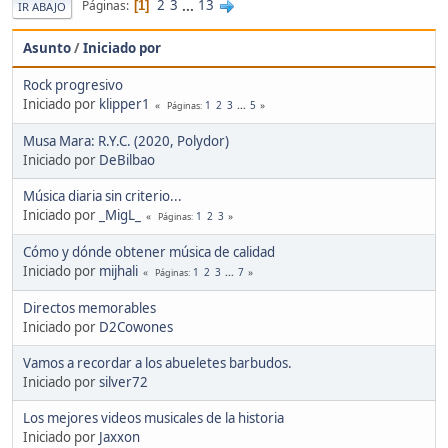
2
3
...
13
Páginas
1
IR ABAJO
Asunto
/
Iniciado por
Rock progresivo
Iniciado por
klipper1
1
2
3
...
5
Páginas
Musa Mara: R.Y.C. (2020, Polydor)
Iniciado por
DeBilbao
Música diaria sin criterio...
Iniciado por
_MigL_
1
2
3
Páginas
Cómo y dónde obtener música de calidad
Iniciado por
mijhali
1
2
3
...
7
Páginas
Directos memorables
Iniciado por
D2Cowones
Vamos a recordar a los abueletes barbudos.
Iniciado por
silver72
Los mejores videos musicales de la historia
Iniciado por
Jaxxon