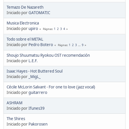
Temazo De Nazareth
Iniciado por
GATOMATIC
Musica Electronica
Iniciado por
upiro
1
2
3
4
Páginas
Todo sobre el METAL
Iniciado por
Pedro Botero
1
2
3
...
9
Páginas
Shoujo Shuumatsu Ryokou OST recomendación
Iniciado por
L.E.F.
Isaac Hayes - Hot Buttered Soul
Iniciado por
_MigL_
Cécile McLorin Salvant - For one to love (jazz vocal)
Iniciado por
guitarrero
ASHRAM
Iniciado por
Ifunes39
The Shires
Iniciado por
Pakorosen