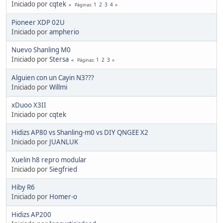
Iniciado por
cqtek
1
2
3
4
Páginas
Pioneer XDP 02U
Iniciado por
ampherio
Nuevo Shanling M0
Iniciado por
Stersa
1
2
3
Páginas
Alguien con un Cayin N3???
Iniciado por
Willmi
xDuoo X3II
Iniciado por
cqtek
Hidizs AP80 vs Shanling-m0 vs DIY QNGEE X2
Iniciado por
JUANLUK
Xuelin h8 repro modular
Iniciado por
Siegfried
Hiby R6
Iniciado por
Homer-o
Hidizs AP200