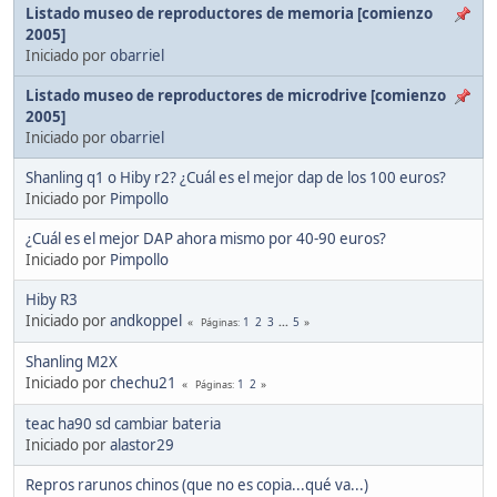
Listado museo de reproductores de memoria [comienzo
2005]
Iniciado por
obarriel
Listado museo de reproductores de microdrive [comienzo
2005]
Iniciado por
obarriel
Shanling q1 o Hiby r2? ¿Cuál es el mejor dap de los 100 euros?
Iniciado por
Pimpollo
¿Cuál es el mejor DAP ahora mismo por 40-90 euros?
Iniciado por
Pimpollo
Hiby R3
Iniciado por
andkoppel
1
2
3
...
5
Páginas
Shanling M2X
Iniciado por
chechu21
1
2
Páginas
teac ha90 sd cambiar bateria
Iniciado por
alastor29
Repros rarunos chinos (que no es copia...qué va...)