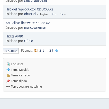
Iniciado por
Iancurtisisdead
Hilo del reproductor XDUOO X2
Iniciado por
obarriel
1
2
3
...
12
Páginas
Actualizar firmware Xduoo X2
Iniciado por
marcosaremar
Hidizs AP80
Iniciado por
Güelo
2
3
...
21
Páginas
1
IR ARRIBA
Encuesta
Tema Movido
Tema cerrado
Tema fijado
Topic you are watching