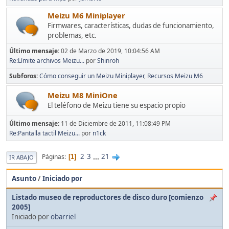
Meizu M6 Miniplayer
Firmwares, características, dudas de funcionamiento,
problemas, etc.
Último mensaje:
02 de Marzo de 2019, 10:04:56 AM
Re:Límite archivos Meizu...
por
Shinroh
Subforos
Cómo conseguir un Meizu Miniplayer
Recursos Meizu M6
Meizu M8 MiniOne
El teléfono de Meizu tiene su espacio propio
Último mensaje:
11 de Diciembre de 2011, 11:08:49 PM
Re:Pantalla tactil Meizu...
por
n1ck
2
3
...
21
Páginas
1
IR ABAJO
Asunto
/
Iniciado por
Listado museo de reproductores de disco duro [comienzo
2005]
Iniciado por
obarriel