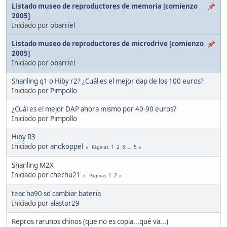
Listado museo de reproductores de memoria [comienzo
2005]
Iniciado por
obarriel
Listado museo de reproductores de microdrive [comienzo
2005]
Iniciado por
obarriel
Shanling q1 o Hiby r2? ¿Cuál es el mejor dap de los 100 euros?
Iniciado por
Pimpollo
¿Cuál es el mejor DAP ahora mismo por 40-90 euros?
Iniciado por
Pimpollo
Hiby R3
Iniciado por
andkoppel
1
2
3
...
5
Páginas
Shanling M2X
Iniciado por
chechu21
1
2
Páginas
teac ha90 sd cambiar bateria
Iniciado por
alastor29
Repros rarunos chinos (que no es copia...qué va...)