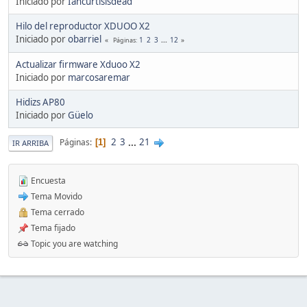
Iniciado por
Iancurtisisdead
Hilo del reproductor XDUOO X2
Iniciado por
obarriel
1
2
3
...
12
Páginas
Actualizar firmware Xduoo X2
Iniciado por
marcosaremar
Hidizs AP80
Iniciado por
Güelo
2
3
...
21
Páginas
1
IR ARRIBA
Encuesta
Tema Movido
Tema cerrado
Tema fijado
Topic you are watching