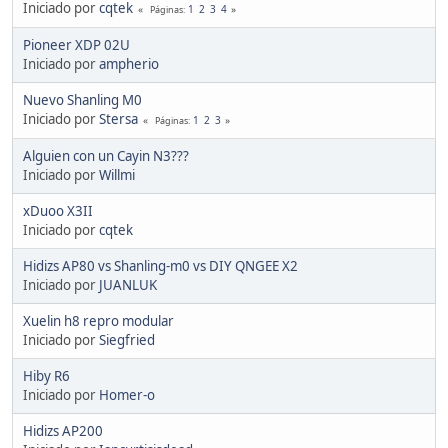
Iniciado por
cqtek
1
2
3
4
Páginas
Pioneer XDP 02U
Iniciado por
ampherio
Nuevo Shanling M0
Iniciado por
Stersa
1
2
3
Páginas
Alguien con un Cayin N3???
Iniciado por
Willmi
xDuoo X3II
Iniciado por
cqtek
Hidizs AP80 vs Shanling-m0 vs DIY QNGEE X2
Iniciado por
JUANLUK
Xuelin h8 repro modular
Iniciado por
Siegfried
Hiby R6
Iniciado por
Homer-o
Hidizs AP200