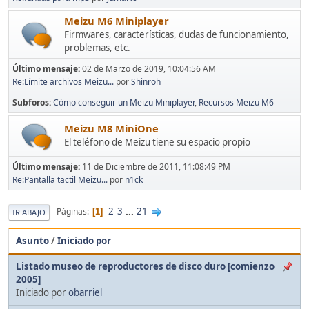
Meizu M6 Miniplayer
Firmwares, características, dudas de funcionamiento,
problemas, etc.
Último mensaje:
02 de Marzo de 2019, 10:04:56 AM
Re:Límite archivos Meizu...
por
Shinroh
Subforos
Cómo conseguir un Meizu Miniplayer
Recursos Meizu M6
Meizu M8 MiniOne
El teléfono de Meizu tiene su espacio propio
Último mensaje:
11 de Diciembre de 2011, 11:08:49 PM
Re:Pantalla tactil Meizu...
por
n1ck
2
3
...
21
Páginas
1
IR ABAJO
Asunto
/
Iniciado por
Listado museo de reproductores de disco duro [comienzo
2005]
Iniciado por
obarriel