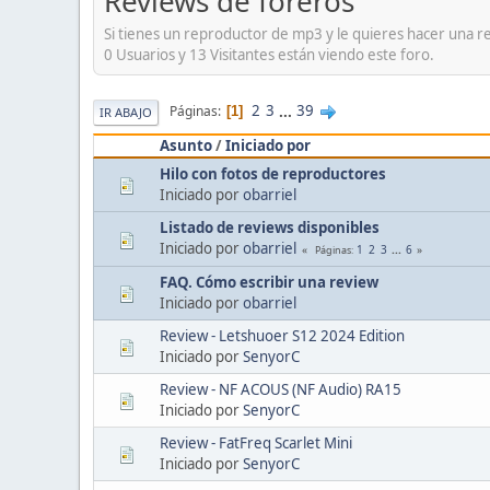
Reviews de foreros
Si tienes un reproductor de mp3 y le quieres hacer una 
0 Usuarios y 13 Visitantes están viendo este foro.
2
3
...
39
Páginas
1
IR ABAJO
Asunto
/
Iniciado por
Hilo con fotos de reproductores
Iniciado por
obarriel
Listado de reviews disponibles
Iniciado por
obarriel
1
2
3
...
6
Páginas
FAQ. Cómo escribir una review
Iniciado por
obarriel
Review - Letshuoer S12 2024 Edition
Iniciado por
SenyorC
Review - NF ACOUS (NF Audio) RA15
Iniciado por
SenyorC
Review - FatFreq Scarlet Mini
Iniciado por
SenyorC