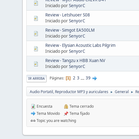
Iniciado por
SenyorC
Review - Letshuoer S08
Iniciado por
SenyorC
Review - Simgot EA500LM
Iniciado por
SenyorC
Review - Elysian Acoustic Labs Pilgrim
Iniciado por
SenyorC
Review - Tangzu x HBB Xuan NV
Iniciado por
SenyorC
2
3
...
39
Páginas
1
IR ARRIBA
Audio Portatil, Reproductor MP3 y auriculares
General
Re
►
►
Encuesta
Tema cerrado
Tema Movido
Tema fijado
Topic you are watching