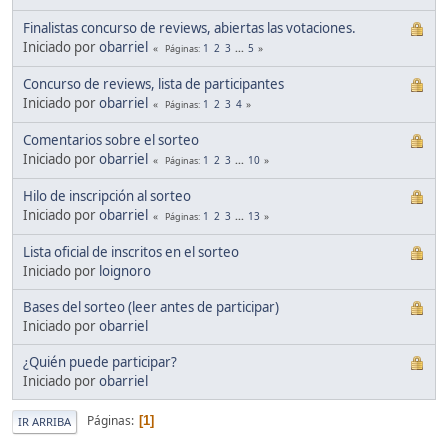
Finalistas concurso de reviews, abiertas las votaciones.
Iniciado por
obarriel
1
2
3
...
5
Páginas
Concurso de reviews, lista de participantes
Iniciado por
obarriel
1
2
3
4
Páginas
Comentarios sobre el sorteo
Iniciado por
obarriel
1
2
3
...
10
Páginas
Hilo de inscripción al sorteo
Iniciado por
obarriel
1
2
3
...
13
Páginas
Lista oficial de inscritos en el sorteo
Iniciado por
loignoro
Bases del sorteo (leer antes de participar)
Iniciado por
obarriel
¿Quién puede participar?
Iniciado por
obarriel
Páginas
1
IR ARRIBA