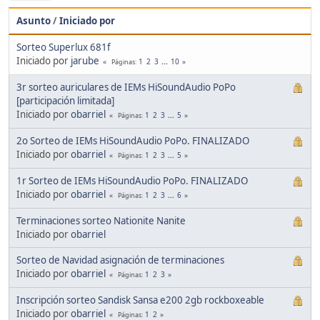
Asunto
/
Iniciado por
Sorteo Superlux 681f
Iniciado por
jarube
1
2
3
...
10
Páginas
3r sorteo auriculares de IEMs HiSoundAudio PoPo
[participación limitada]
Iniciado por
obarriel
1
2
3
...
5
Páginas
2o Sorteo de IEMs HiSoundAudio PoPo. FINALIZADO
Iniciado por
obarriel
1
2
3
...
5
Páginas
1r Sorteo de IEMs HiSoundAudio PoPo. FINALIZADO
Iniciado por
obarriel
1
2
3
...
6
Páginas
Terminaciones sorteo Nationite Nanite
Iniciado por
obarriel
Sorteo de Navidad asignación de terminaciones
Iniciado por
obarriel
1
2
3
Páginas
Inscripción sorteo Sandisk Sansa e200 2gb rockboxeable
Iniciado por
obarriel
1
2
Páginas