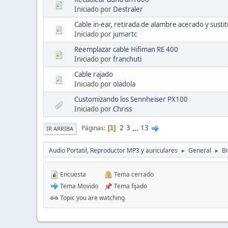
Iniciado por
Destraler
Cable in-ear, retirada de alambre acerado y sustit
Iniciado por
jumartc
Reemplazar cable Hifiman RE 400
Iniciado por
franchuti
Cable rajado
Iniciado por
oladola
Customizando los Sennheiser PX100
Iniciado por
Chriss
2
3
...
13
Páginas
1
IR ARRIBA
Audio Portatil, Reproductor MP3 y auriculares
General
B
►
►
Encuesta
Tema cerrado
Tema Movido
Tema fijado
Topic you are watching