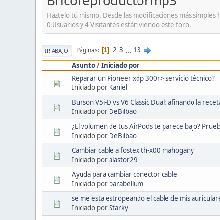
Bricoreproductormp3
Háztelo tú mismo. Desde las modificaciones más simples 
0 Usuarios y 4 Visitantes están viendo este foro.
2
3
...
13
Páginas
1
IR ABAJO
Asunto
/
Iniciado por
Reparar un Pioneer xdp 300r> servicio técnico?
Iniciado por
Kaniel
Burson V5i-D vs V6 Classic Dual: afinando la rece
Iniciado por
DeBilbao
¿El volumen de tus AirPods te parece bajo? Prueba
Iniciado por
DeBilbao
Cambiar cable a fostex th-x00 mahogany
Iniciado por
alastor29
Ayuda para cambiar conector cable
Iniciado por
parabellum
se me esta estropeando el cable de mis auricula
Iniciado por
Starky