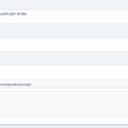
ución por brida.
ricoreproductormp3