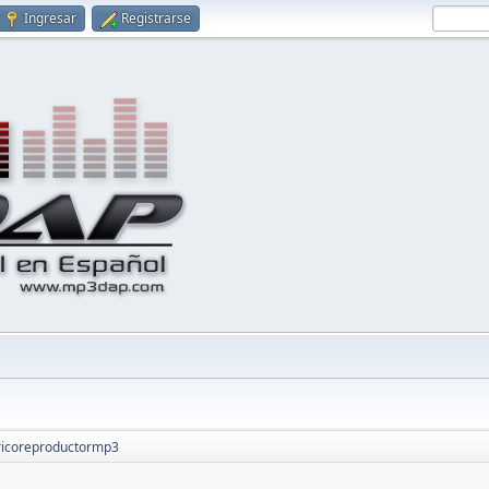
Ingresar
Registrarse
ricoreproductormp3