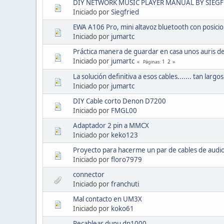
DIY NETWORK MUSIC PLAYER MANUAL BY SIEGF
Iniciado por
Siegfried
EWA A106 Pro, mini altavoz bluetooth con posici
Iniciado por
jumartc
Práctica manera de guardar en casa unos auris de
Iniciado por
jumartc
1
2
Páginas
La solución definitiva a esos cables....... tan largos
Iniciado por
jumartc
DIY Cable corto Denon D7200
Iniciado por
FMGL00
Adaptador 2 pin a MMCX
Iniciado por
keko123
Proyecto para hacerme un par de cables de audi
Iniciado por
floro7979
connector
Iniciado por
franchuti
Mal contacto en UM3X
Iniciado por
koko61
Recablear dunu dn1000