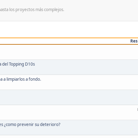
hasta los proyectos más complejos.
Res
ta del Topping D10s
 a limpiarlos a fondo.
res ¿como prevenir su deterioro?