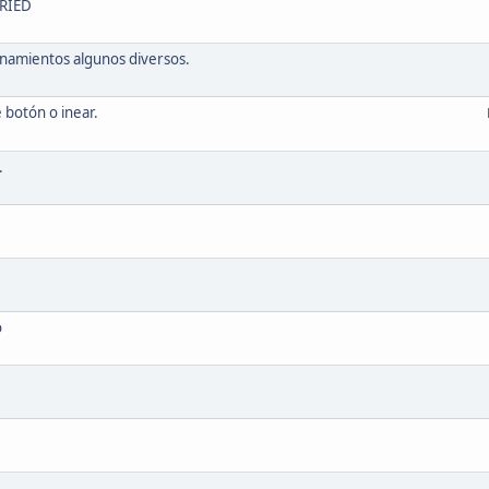
RIED
onamientos algunos diversos.
 botón o inear.
.
o