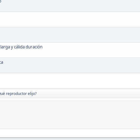
o
arga y cálida duración
ca
ué reproductor elijo?