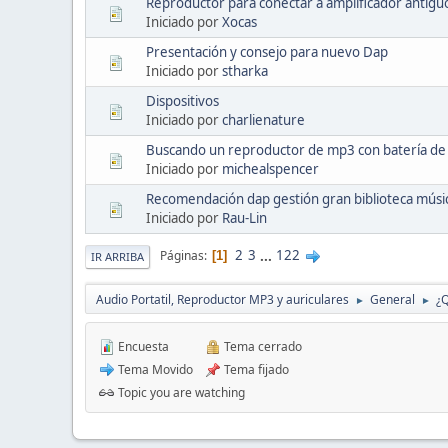
Reproductor para conectar a amplificador antigu
Iniciado por
Xocas
Presentación y consejo para nuevo Dap
Iniciado por
stharka
Dispositivos
Iniciado por
charlienature
Buscando un reproductor de mp3 con batería de l
Iniciado por
michealspencer
Recomendación dap gestión gran biblioteca músi
Iniciado por
Rau-Lin
2
3
...
122
Páginas
1
IR ARRIBA
Audio Portatil, Reproductor MP3 y auriculares
General
¿Q
►
►
Encuesta
Tema cerrado
Tema Movido
Tema fijado
Topic you are watching