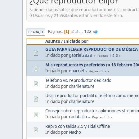
¿Qué reproductor elijo?
Si tienes dudas sobre qué reproductor quieres comprarte 
0 Usuarios y 21 Visitantes están viendo este foro.
2
3
...
122
Páginas
1
IR ABAJO
Asunto
/
Iniciado por
GUIA PARA ELEGIR REPRODUCTOR DE MÚSICA
Iniciado por
gabriel2828
1
2
3
Páginas
Mis reproductores preferidos (a 18 febrero 20
Iniciado por
obarriel
1
2
Páginas
Teléfono vs. reproductor dedicado
Iniciado por
charlienature
Usar reproductor portátil o teléfono como memo
Iniciado por
charlienature
Consejo sobre reproductor aplicaciones streaming
Iniciado por
rodaballo
1
2
Páginas
Repro con salida 2.5 y Tidal Offline
Iniciado por
Nacho