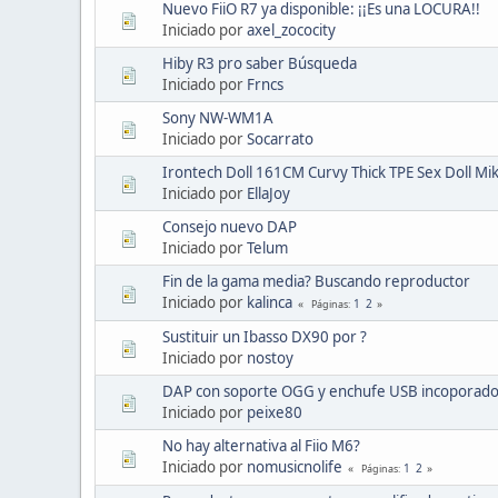
Nuevo FiiO R7 ya disponible: ¡¡Es una LOCURA!!
Iniciado por
axel_zococity
Hiby R3 pro saber Búsqueda
Iniciado por
Frncs
Sony NW-WM1A
Iniciado por
Socarrato
Irontech Doll 161CM Curvy Thick TPE Sex Doll Mi
Iniciado por
EllaJoy
Consejo nuevo DAP
Iniciado por
Telum
Fin de la gama media? Buscando reproductor
Iniciado por
kalinca
1
2
Páginas
Sustituir un Ibasso DX90 por ?
Iniciado por
nostoy
DAP con soporte OGG y enchufe USB incoporad
Iniciado por
peixe80
No hay alternativa al Fiio M6?
Iniciado por
nomusicnolife
1
2
Páginas