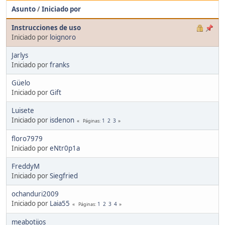
Asunto
/
Iniciado por
Instrucciones de uso
Iniciado por
loignoro
Jarlys
Iniciado por
franks
Güelo
Iniciado por
Gift
Luisete
Iniciado por
isdenon
1
2
3
Páginas
floro7979
Iniciado por
eNtr0p1a
FreddyM
Iniciado por
Siegfried
ochanduri2009
Iniciado por
Laia55
1
2
3
4
Páginas
meabotijos