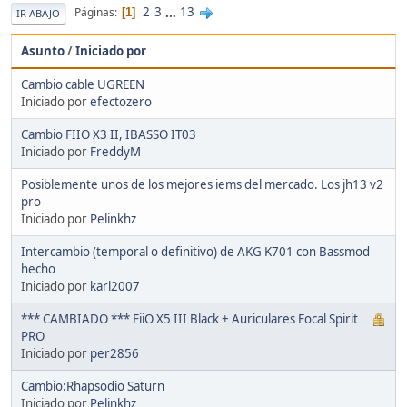
2
3
...
13
Páginas
1
IR ABAJO
Asunto
/
Iniciado por
Cambio cable UGREEN
Iniciado por
efectozero
Cambio FIIO X3 II, IBASSO IT03
Iniciado por
FreddyM
Posiblemente unos de los mejores iems del mercado. Los jh13 v2
pro
Iniciado por
Pelinkhz
Intercambio (temporal o definitivo) de AKG K701 con Bassmod
hecho
Iniciado por
karl2007
*** CAMBIADO *** FiiO X5 III Black + Auriculares Focal Spirit
PRO
Iniciado por
per2856
Cambio:Rhapsodio Saturn
Iniciado por
Pelinkhz