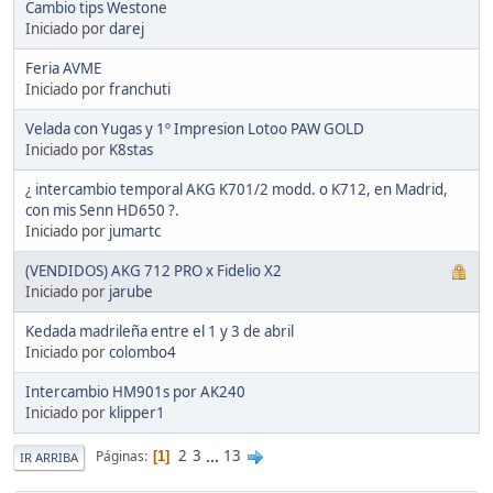
Cambio tips Westone
Iniciado por
darej
Feria AVME
Iniciado por
franchuti
Velada con Yugas y 1º Impresion Lotoo PAW GOLD
Iniciado por
K8stas
¿ intercambio temporal AKG K701/2 modd. o K712, en Madrid,
con mis Senn HD650 ?.
Iniciado por
jumartc
(VENDIDOS) AKG 712 PRO x Fidelio X2
Iniciado por
jarube
Kedada madrileña entre el 1 y 3 de abril
Iniciado por
colombo4
Intercambio HM901s por AK240
Iniciado por
klipper1
2
3
...
13
Páginas
1
IR ARRIBA