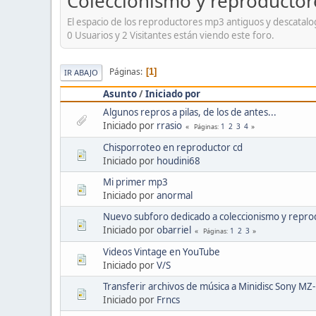
Coleccionismo y reproductor
El espacio de los reproductores mp3 antiguos y descatal
0 Usuarios y 2 Visitantes están viendo este foro.
Páginas
1
IR ABAJO
Asunto
/
Iniciado por
Algunos repros a pilas, de los de antes...
Iniciado por
rrasio
1
2
3
4
Páginas
Chisporroteo en reproductor cd
Iniciado por
houdini68
Mi primer mp3
Iniciado por
anormal
Nuevo subforo dedicado a coleccionismo y repro
Iniciado por
obarriel
1
2
3
Páginas
Videos Vintage en YouTube
Iniciado por
V/S
Transferir archivos de música a Minidisc Sony M
Iniciado por
Frncs