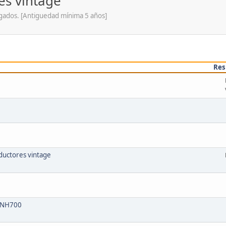
es vintage
ogados. [Antiguedad mínima 5 años]
Res
ductores vintage
Z-NH700