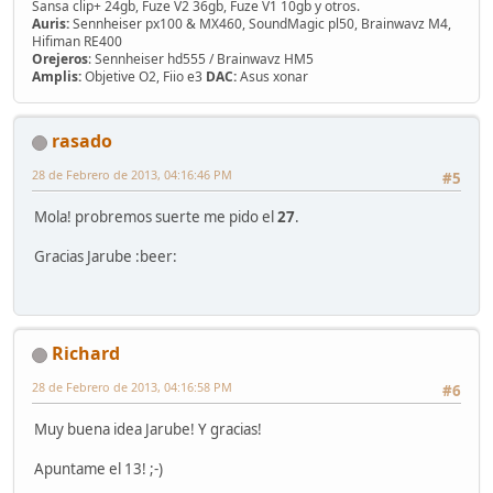
Sansa clip+ 24gb, Fuze V2 36gb, Fuze V1 10gb y otros.
Auris:
Sennheiser px100 & MX460, SoundMagic pl50, Brainwavz M4,
Hifiman RE400
Orejeros
: Sennheiser hd555 / Brainwavz HM5
Amplis:
Objetive O2, Fiio e3
DAC:
Asus xonar
rasado
28 de Febrero de 2013, 04:16:46 PM
#5
Mola! probremos suerte me pido el
27
.
Gracias Jarube :beer:
Richard
28 de Febrero de 2013, 04:16:58 PM
#6
Muy buena idea Jarube! Y gracias!
Apuntame el 13! ;-)