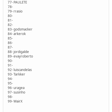
77- PAULETE
78-
79- rrasio
80-
81-
82-
83- godsmacker
84- arkerok
85-
86-
87-
88- jordigalde
89- evayroberto
90-
91-
92- luiscandelas
93- Tarkker
94-
95-
96- uragea
97- susinho
98-
99- WairX