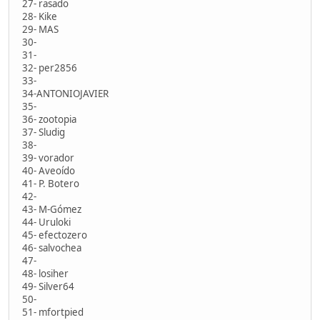
27- rasado
28- Kike
29- MAS
30-
31-
32- per2856
33-
34-ANTONIOJAVIER
35-
36- zootopia
37- Sludig
38-
39- vorador
40- Aveoído
41- P. Botero
42-
43- M-Gómez
44- Uruloki
45- efectozero
46- salvochea
47-
48- losiher
49- Silver64
50-
51- mfortpied