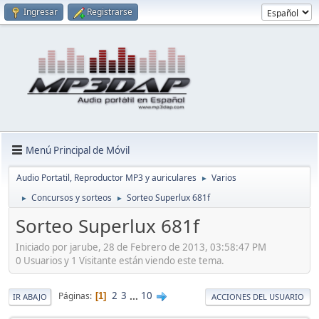
Ingresar
Registrarse
Menú Principal de Móvil
Audio Portatil, Reproductor MP3 y auriculares
Varios
►
Concursos y sorteos
Sorteo Superlux 681f
►
►
Sorteo Superlux 681f
Iniciado por jarube, 28 de Febrero de 2013, 03:58:47 PM
0 Usuarios y 1 Visitante están viendo este tema.
2
3
...
10
Páginas
1
IR ABAJO
ACCIONES DEL USUARIO