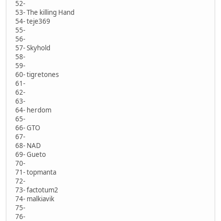
52-
53- The killing Hand
54- teje369
55-
56-
57- Skyhold
58-
59-
60- tigretones
61-
62-
63-
64- herdom
65-
66- GTO
67-
68- NAD
69- Gueto
70-
71- topmanta
72-
73- factotum2
74- malkiavik
75-
76-