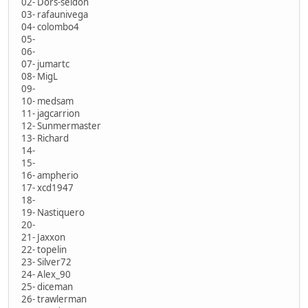
02- Dors-seldon
03- rafaunivega
04- colombo4
05-
06-
07- jumartc
08- MigL
09-
10- medsam
11- jagcarrion
12- Sunmermaster
13- Richard
14-
15-
16- ampherio
17- xcd1947
18-
19- Nastiquero
20-
21- Jaxxon
22- topelin
23- Silver72
24- Alex_90
25- diceman
26- trawlerman