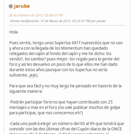
jarube
28 de Febrero de 2013, 03:58:47 PM
Ultima modificación
: 12 de Marzo de 2013, 03:23:57 PM por jarube
Hola
Pues veréis, tengo unos Superlux 681f nuevecitos que no uso
y ahora con la llegada de los Momentum han quedado
relegados del cajón al fondo del cajón y me he dicho: los
vendo?, los cambio? pues mejor: los regalo para la gente del
foro y así les devuelvo un poco de lo que ellos me han dado
durante estos años (aunque con los Superlux no sería
suficiente..jeje).
Para que sea fácil y no muy largo he pensado en hacerlo de la
siguiente manera:
-Podrán participar foreros que hayan contribuido con 25
mensajes o mas en el foro (no vale publicar muchos de golpe
para participar, que nos conocemos eh?)
-Cada uno podrá elegir un número del 00 al 99 que tendrá que
coincidir con las dos últimas cifras del Cupón diario de la ONCE