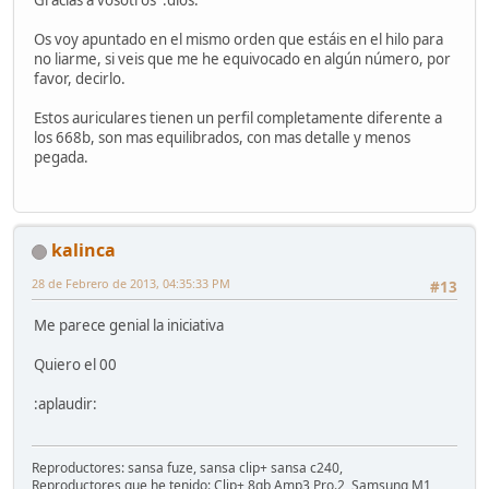
Os voy apuntado en el mismo orden que estáis en el hilo para
no liarme, si veis que me he equivocado en algún número, por
favor, decirlo.
Estos auriculares tienen un perfil completamente diferente a
los 668b, son mas equilibrados, con mas detalle y menos
pegada.
kalinca
28 de Febrero de 2013, 04:35:33 PM
#13
Me parece genial la iniciativa
Quiero el 00
:aplaudir:
Reproductores: sansa fuze, sansa clip+ sansa c240,
Reproductores que he tenido: Clip+ 8gb Amp3 Pro.2, Samsung M1,