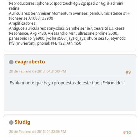
Reproductores: Iphone 5; Ipod touch 4g 32g; Ipad 2 16g; iPad mini
retina
Auriculares: Sennheiser Momentum over ear; pendulumic stance s1+;
Pioneer se A1000; UE900
Amplificadores:
Antiguos auriculares: sony xba3; Sennheiser ie7, xears td III, xears
Resonance, Akg k430, Alessandro Ms1, ultrasone proline 2500,
panasonic rp hje900; jvc ha s500; jays q jays; shure se215, etymotic
hf3 (murieron)., phonak PFE 122; Ath m50
evayroberto
28 de Febrero de 2013, 04:21:40 PM
#9
Es alucinante que haya propuestas de este tipo' ¡Felicidades!
Sludig
28 de Febrero de 2013, 04:22:36 PM
#10