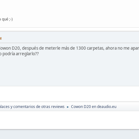
 qué ;-)
M
owon D20, después de meterle más de 1300 carpetas, ahora no me aparec
 podría arreglarlo??
laces y comentarios de otras reviews
Cowon D20 en deaudio.eu
►