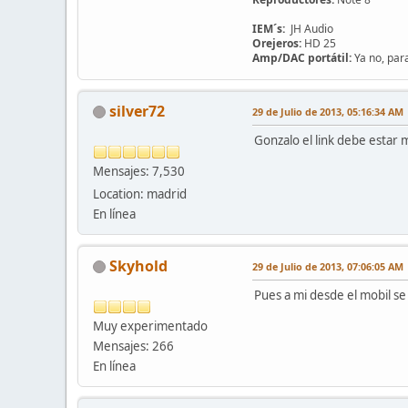
IEM´s:
JH Audio
Orejeros:
HD 25
Amp/DAC portátil:
Ya no, para
silver72
29 de Julio de 2013, 05:16:34 AM
Gonzalo el link debe estar
Mensajes: 7,530
Location: madrid
En línea
Skyhold
29 de Julio de 2013, 07:06:05 AM
Pues a mi desde el mobil se
Muy experimentado
Mensajes: 266
En línea