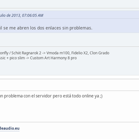
Julio de 2013, 07:06:05 AM
l se me abren los dos enlaces sin problemas.
nfly / Schiit Ragnarok 2 -> Vmoda m100, Fidelio X2, Clon Grado
sic + pico slim -> Custom Art Harmony 8 pro
un problema con el servidor pero está todo online ya ;)
eaudio.eu