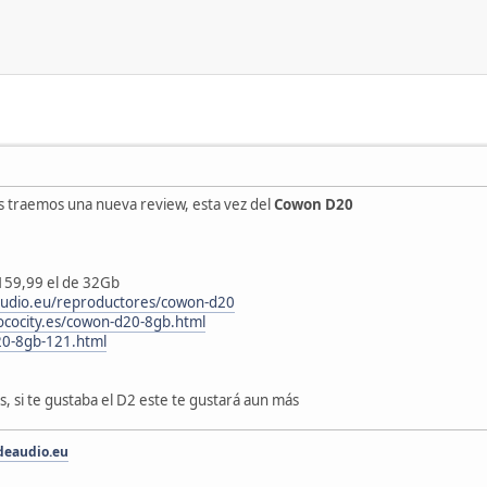
s traemos una nueva review, esta vez del
Cowon D20
 159,99 el de 32Gb
audio.eu/reproductores/cowon-d20
zococity.es/cowon-d20-8gb.html
d20-8gb-121.html
 si te gustaba el D2 este te gustará aun más
eaudio.eu