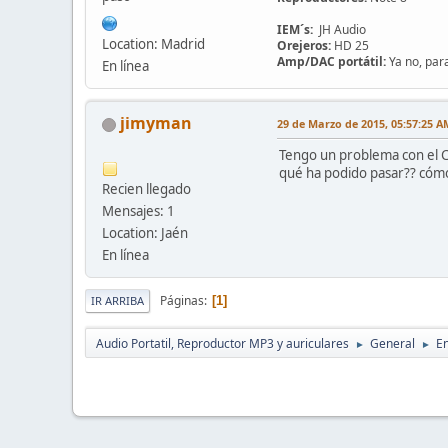
IEM´s:
JH Audio
Location: Madrid
Orejeros:
HD 25
Amp/DAC portátil:
Ya no, para
En línea
jimyman
29 de Marzo de 2015, 05:57:25 A
Tengo un problema con el C
qué ha podido pasar?? cómo
Recien llegado
Mensajes: 1
Location: Jaén
En línea
Páginas
1
IR ARRIBA
Audio Portatil, Reproductor MP3 y auriculares
General
En
►
►