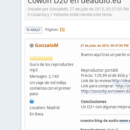
Cowon D20 en deaudio.eu
Iniciado por GonzaloM, 27 de Julio de 2013, 05:37:05 PM
0 Usuarios y 1 Visitante están viendo este tema.
Páginas
1
IR ABAJO
GonzaloM
27 de Julio de 2013, 05:37:05 PM
Bueno aquí tras un parón o
Gurú de los reproductes
mp3
Reproductor portátil
Precio: 129,99 el de 8Gb y
Mensajes: 2,140
Link de la review:
http://de
Un viaje de mil millas
Link para comprar:
http://
comienza con el primer
http://zococity.es/cowon-
paso
Conclusiones
Un D2+ con algunas mejoras,
Location: Madrid
En línea
nuestro blog de audio
www.d
Reproductores:
Note 8