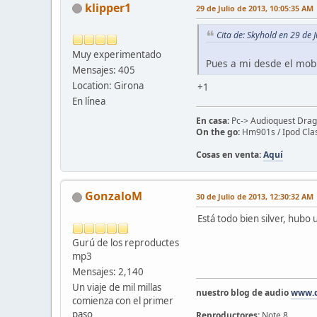
klipper1
29 de Julio de 2013, 10:05:35 AM
Cita de: Skyhold en 29 de 
Muy experimentado
Pues a mi desde el mobi
Mensajes: 405
Location: Girona
+1
En línea
En casa:
Pc-> Audioquest Drago
On the go:
Hm901s / Ipod Clas
Cosas en venta:
Aquí
GonzaloM
30 de Julio de 2013, 12:30:32 AM
Está todo bien silver, hubo 
Gurú de los reproductes
mp3
Mensajes: 2,140
Un viaje de mil millas
nuestro blog de audio
www.d
comienza con el primer
paso
Reproductores:
Note 8