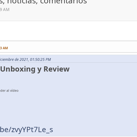
ws, notícias, comentarios
39 AM
13 AM
Diciembre de 2021, 01:50:25 PM
– Unboxing y Review
der al vídeo
.be/zvyYPt7Le_s