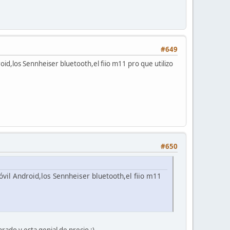
#649
id,los Sennheiser bluetooth,el fiio m11 pro que utilizo
#650
il Android,los Sennheiser bluetooth,el fiio m11
rado y esta genial de precio ;)