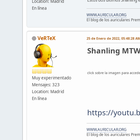
Location: Madrid
En línea
WWW.AURICULAR.ORG
El blog de los auriculares Pre
VeRTeX
25 de Enero de 2022, 05:48:28 A
Shanling MTW
click sobre la imagen para accede
Muy experimentado
Mensajes: 323
Location: Madrid
En línea
https://youtu
WWW.AURICULAR.ORG
El blog de los auriculares Pre