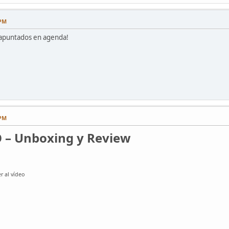
 PM
 apuntados en agenda!
 PM
VO – Unboxing y Review
r al vídeo