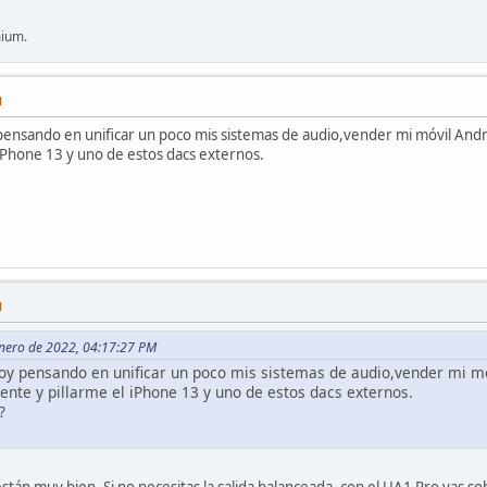
mium.
M
ensando en unificar un poco mis sistemas de audio,vender mi móvil Andro
iPhone 13 y uno de estos dacs externos.
M
Enero de 2022, 04:17:27 PM
oy pensando en unificar un poco mis sistemas de audio,vender mi móv
ente y pillarme el iPhone 13 y uno de estos dacs externos.
?
stán muy bien. Si no necesitas la salida balanceada, con el UA1 Pro vas sob