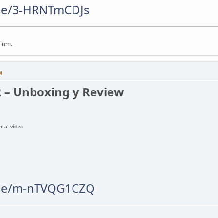
.be/3-HRNTmCDJs
mium.
M
 – Unboxing y Review
r al vídeo
.be/m-nTVQG1CZQ