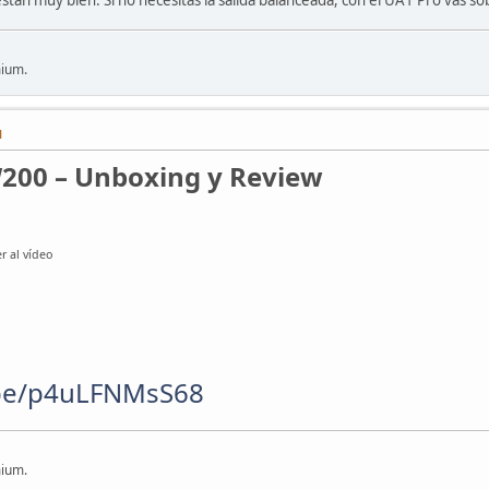
mium.
M
200 – Unboxing y Review
r al vídeo
.be/p4uLFNMsS68
mium.