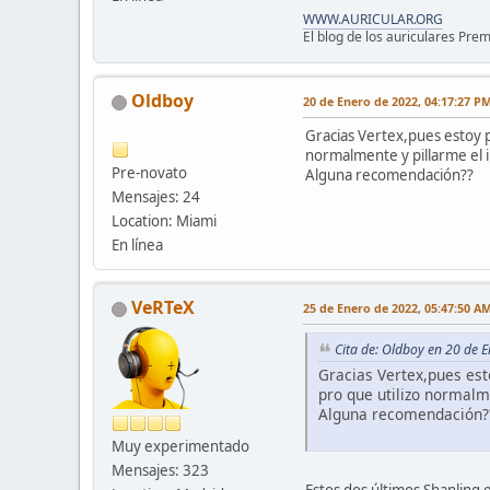
WWW.AURICULAR.ORG
El blog de los auriculares Pre
Oldboy
20 de Enero de 2022, 04:17:27 P
Gracias Vertex,pues estoy p
normalmente y pillarme el 
Pre-novato
Alguna recomendación??
Mensajes: 24
Location: Miami
En línea
VeRTeX
25 de Enero de 2022, 05:47:50 A
Cita de: Oldboy en 20 de 
Gracias Vertex,pues est
pro que utilizo normalm
Alguna recomendación?
Muy experimentado
Mensajes: 323
Estos dos últimos Shanling e