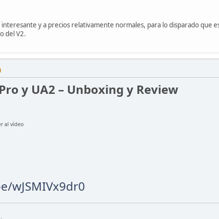
y interesante y a precios relativamente normales, para lo disparado que 
o del V2.
M
Pro y UA2 – Unboxing y Review
r al vídeo
.be/wJSMIVx9dr0