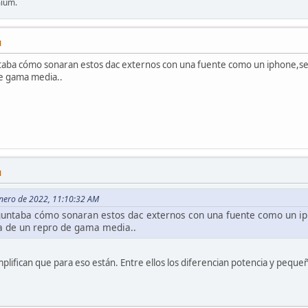
mium.
M
ba cómo sonaran estos dac externos con una fuente como un iphone,se n
de gama media..
M
Enero de 2022, 11:10:32 AM
ntaba cómo sonaran estos dac externos con una fuente como un iph
la de un repro de gama media..
lifican que para eso están. Entre ellos los diferencian potencia y peque