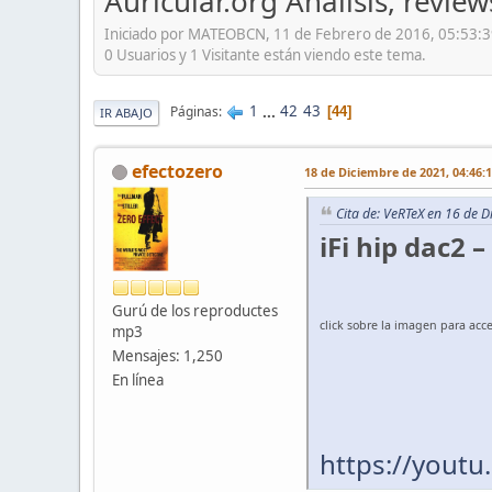
Auricular.org Análisis, revie
Iniciado por MATEOBCN, 11 de Febrero de 2016, 05:53:
0 Usuarios y 1 Visitante están viendo este tema.
1
...
42
43
Páginas
44
IR ABAJO
efectozero
18 de Diciembre de 2021, 04:46:
Cita de: VeRTeX en 16 de 
iFi hip dac2 
Gurú de los reproductes
click sobre la imagen para acce
mp3
Mensajes: 1,250
En línea
https://youtu