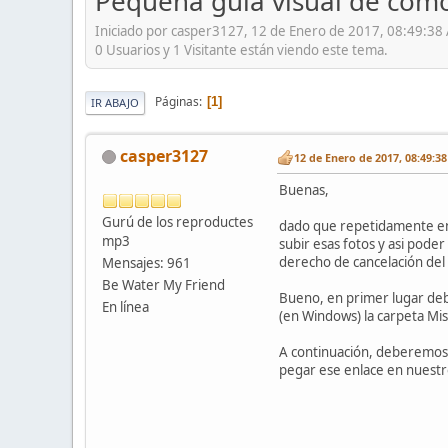
Pequeña guía visual de cómo
Iniciado por casper3127, 12 de Enero de 2017, 08:49:38
0 Usuarios y 1 Visitante están viendo este tema.
Páginas
1
IR ABAJO
casper3127
12 de Enero de 2017, 08:49:3
Buenas,
Gurú de los reproductes
dado que repetidamente en
mp3
subir esas fotos y asi pode
derecho de cancelación del
Mensajes: 961
Be Water My Friend
Bueno, en primer lugar debe
En línea
(en Windows) la carpeta Mi
A continuación, deberemos 
pegar ese enlace en nuestro 