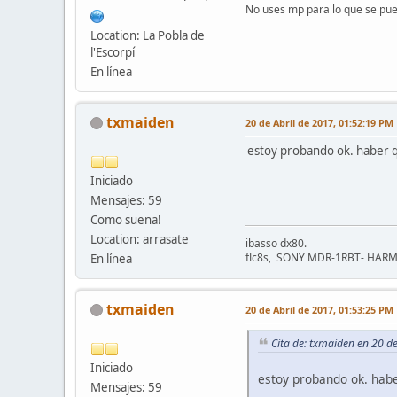
No uses mp para lo que se pue
Location: La Pobla de
l'Escorpí
En línea
txmaiden
20 de Abril de 2017, 01:52:19 PM
estoy probando ok. haber q
Iniciado
Mensajes: 59
Como suena!
Location: arrasate
ibasso dx80.
flc8s, SONY MDR-1RBT- HA
En línea
txmaiden
20 de Abril de 2017, 01:53:25 PM
Cita de: txmaiden en 20 d
Iniciado
estoy probando ok. habe
Mensajes: 59