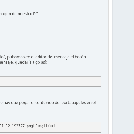
 imagen de nuestro PC.
to", pulsamos en el editor del mensaje el botón
ensaje, quedaría algo así:
olo hay que pegar el contenido del portapapeles en el
01_12_193727.png[/img][/url]