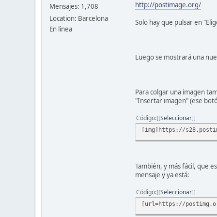
http://postimage.org/
Mensajes: 1,708
Location: Barcelona
Solo hay que pulsar en "Eli
En línea
Luego se mostrará una nuev
Para colgar una imagen tama
"Insertar imagen" (ese botó
Código
[Seleccionar]
[img]https://s28.posti
También, y más fácil, que e
mensaje y ya está:
Código
[Seleccionar]
[url=https://postimg.o