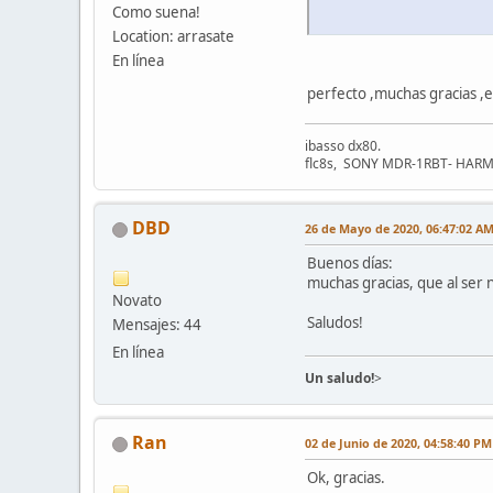
Como suena!
Location: arrasate
En línea
perfecto ,muchas gracias ,es
ibasso dx80.
flc8s, SONY MDR-1RBT- HA
DBD
26 de Mayo de 2020, 06:47:02 A
Buenos días:
muchas gracias, que al ser
Novato
Saludos!
Mensajes: 44
En línea
Un saludo!
>
Ran
02 de Junio de 2020, 04:58:40 PM
Ok, gracias.