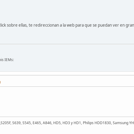
click sobre ellas, te redireccionan a la web para que se puedan ver en gra
is IEMs:
M
,S205F, S639, S545, E465, A846, HD5, HD3 y HD1, Philips HDD1830, Samsung YH-8