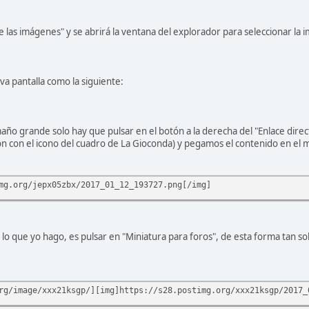
ge las imágenes" y se abrirá la ventana del explorador para seleccionar la
a pantalla como la siguiente:
ño grande solo hay que pulsar en el botón a la derecha del "Enlace direc
n con el icono del cuadro de La Gioconda) y pegamos el contenido en el m
mg.org/jepx05zbx/2017_01_12_193727.png[/img]
s lo que yo hago, es pulsar en "Miniatura para foros", de esta forma tan s
rg/image/xxx21ksgp/][img]https://s28.postimg.org/xxx21ksgp/2017_