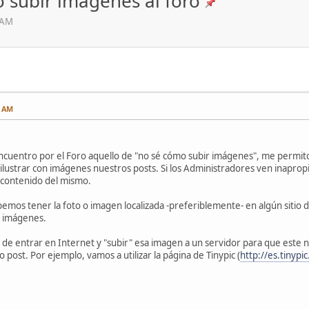
 subir imágenes al foro
 AM
8 AM
cuentro por el Foro aquello de "no sé cómo subir imágenes", me permi
r ilustrar con imágenes nuestros posts. Si los Administradores ven inapr
 contenido del mismo.
mos tener la foto o imagen localizada -preferiblemente- en algún sitio d
s imágenes.
de entrar en Internet y "subir" esa imagen a un servidor para que este 
post. Por ejemplo, vamos a utilizar la página de Tinypic (
http://es.tinypi