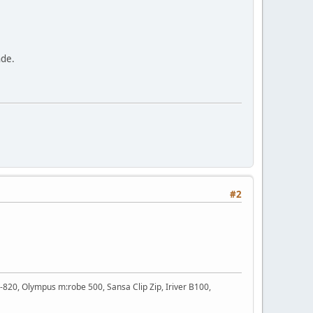
nde.
#2
20, Olympus m:robe 500, Sansa Clip Zip, Iriver B100,