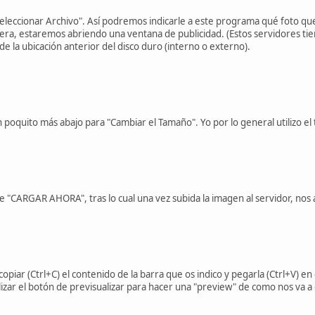
Seleccionar Archivo". Así podremos indicarle a este programa qué foto quer
era, estaremos abriendo una ventana de publicidad. (Estos servidores tie
 la ubicación anterior del disco duro (interno o externo).
 poquito más abajo para "Cambiar el Tamaño". Yo por lo general utilizo
e "CARGAR AHORA", tras lo cual una vez subida la imagen al servidor, nos
iar (Ctrl+C) el contenido de la barra que os indico y pegarla (Ctrl+V) en
ilizar el botón de previsualizar para hacer una "preview" de como nos va a