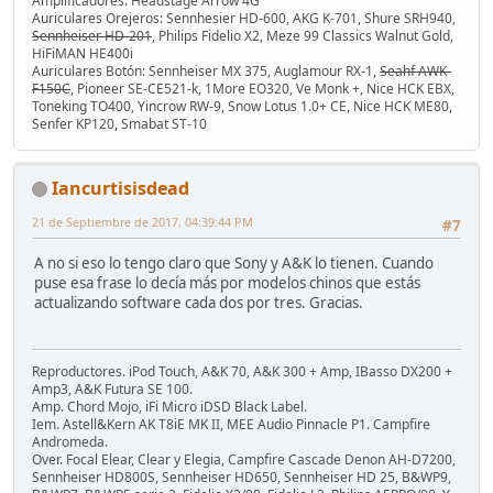
Amplificadores: Headstage Arrow 4G
Auriculares Orejeros: Sennhesier HD-600, AKG K-701, Shure SRH940,
Sennheiser HD-201
, Philips Fidelio X2, Meze 99 Classics Walnut Gold,
HiFiMAN HE400i
Auriculares Botón: Sennheiser MX 375, Auglamour RX-1,
Seahf AWK-
F150C
, Pioneer SE-CE521-k, 1More EO320, Ve Monk +, Nice HCK EBX,
Toneking TO400, Yincrow RW-9, Snow Lotus 1.0+ CE, Nice HCK ME80,
Senfer KP120, Smabat ST-10
Iancurtisisdead
21 de Septiembre de 2017, 04:39:44 PM
#7
A no si eso lo tengo claro que Sony y A&K lo tienen. Cuando
puse esa frase lo decía más por modelos chinos que estás
actualizando software cada dos por tres. Gracias.
Reproductores. iPod Touch, A&K 70, A&K 300 + Amp, IBasso DX200 +
Amp3, A&K Futura SE 100.
Amp. Chord Mojo, iFi Micro iDSD Black Label.
Iem. Astell&Kern AK T8iE MK II, MEE Audio Pinnacle P1. Campfire
Andromeda.
Over. Focal Elear, Clear y Elegia, Campfire Cascade Denon AH-D7200,
Sennheiser HD800S, Sennheiser HD650, Sennheiser HD 25, B&WP9,