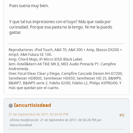
Pues suena muy bien.
Y que tal tus impresiones con el tuyo? Más que nada por
curiosidad. Porque esa pasta no la tengo. Ni me la puedo
gastar.
Reproductores. iPod Touch, A&K 70, A&K 300 + Amp, IBasso DX200 +
Amp3, A&K Futura SE 100.
Amp. Chord Mojo, iFi Micro iDSD Black Label.
Iem. Astell&Kern AK T8iE MK II, MEE Audio Pinnacle P1. Campfire
Andromeda.
Over. Focal Elear, Clear y Elegia, Campfire Cascade Denon AH-D7200,
Sennheiser HD800S, Sennheiser HD650, Sennheiser HD 25, B&WP9,
B&WP7, B&WP5 serie 2, Fidelio X2/00, Fidelio L2, Philips A5PRO/00. Y
más que quedan por el cuarto.
Iancurtisisdead
21 de Septiembre de 2017, 03:34:32 PM
#5
Ultima modificación
: 21 de Septiembre de 2017, 04:36:28 PM por
Iancurtisisdead