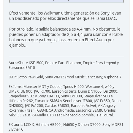
Efectivamente, los Walkman ultima generación de Sony llevan
un Dac diseñado por ellos directamente que se llama LDAC.
Por otro lado, la salida balanceada es 4.4 mm. No obstante, le
puedes poner un adaptador de 2,5 a 4,4 para usar con el cable
balanceado que ya tengas, los venden en Effect Audio por
ejemplo...
Auris:Shure KSE1500, Empire Ears Phantom, Empire Ears Legend y
Earsonics EM10
DAP: Lotoo Paw Gold, Sony WM1Z (mod Music Sanctuary) y Iphone 7
Ex Iems: Monster MDT y Cooper, Tpeos H 200, Westone 4, w40 y
UM3X, UE 900, JVC Fx700, Earsonics Sm3, Dunu DN1000, Dn 2000,
Stagediver SD2 y Sony XBA H3, Sony Ex1000, StageDiver SD3 e
Hifiman Re262, Earsonic SM64 y Sennheiser IE800, JVC Fx850, Dunu
DN2000J, JVC Fx1200, Cardas EM853, Earsonic Velvet, AK Angie y
Roxanne, Fitear TG334!, CA Andromeda, Earsonics SEM9, Oriolus
Mk2, EE Zeus, 64Audio U18 Tzar, Rhapsodio Zombie, Tia Fourté.
EX-auris: LCD X, Hifiman HE400i, Hd650 y Denon D7000, Sony MDRZ1
y Ether C.