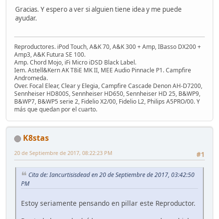
Gracias. Y espero a ver si alguien tiene idea y me puede
ayudar.
Reproductores. iPod Touch, A&K 70, A&K 300 + Amp, IBasso DX200 +
Amp3, A&K Futura SE 100.
Amp. Chord Mojo, iFi Micro iDSD Black Label.
Iem. Astell&Kern AK T8iE MK II, MEE Audio Pinnacle P1. Campfire
Andromeda.
Over. Focal Elear, Clear y Elegia, Campfire Cascade Denon AH-D7200,
Sennheiser HD800S, Sennheiser HD650, Sennheiser HD 25, B&WP9,
B&WP7, B&WP5 serie 2, Fidelio X2/00, Fidelio L2, Philips A5PRO/00. Y
más que quedan por el cuarto.
K8stas
20 de Septiembre de 2017, 08:22:23 PM
#1
Cita de: Iancurtisisdead en 20 de Septiembre de 2017, 03:42:50
PM
Estoy seriamente pensando en pillar este Reproductor.