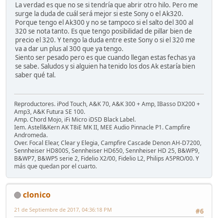
La verdad es que no se si tendría que abrir otro hilo. Pero me
surge la duda de cuál será mejor si este Sony o el Ak320.
Porque tengo el Ak300 y no se tampoco si el salto del 300 al
320 se nota tanto. Es que tengo posibilidad de pillar bien de
precio el 320. Y tengo la duda entre este Sony o si el 320 me
va a dar un plus al 300 que ya tengo.
Siento ser pesado pero es que cuando llegan estas fechas ya
se sabe. Saludos y si alguien ha tenido los dos Ak estaría bien
saber qué tal.
Reproductores. iPod Touch, A&K 70, A&K 300 + Amp, IBasso DX200 +
Amp3, A&K Futura SE 100.
Amp. Chord Mojo, iFi Micro iDSD Black Label.
Iem. Astell&Kern AK T8iE MK II, MEE Audio Pinnacle P1. Campfire
Andromeda.
Over. Focal Elear, Clear y Elegia, Campfire Cascade Denon AH-D7200,
Sennheiser HD800S, Sennheiser HD650, Sennheiser HD 25, B&WP9,
B&WP7, B&WP5 serie 2, Fidelio X2/00, Fidelio L2, Philips A5PRO/00. Y
más que quedan por el cuarto.
clonico
21 de Septiembre de 2017, 04:36:18 PM
#6