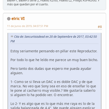
B&WP7, B&WP5 serie 2, Fidelio X2/00, Fidelio L2, Philips A5PRO/00. Y
más que quedan por el cuarto.
elric VI
11 de Junio de 2019, 04:07:51 PM
#8
Cita de: Iancurtisisdead en 20 de Septiembre de 2017, 03:42:50
PM
Estoy seriamente pensando en pillar este Reproductor.
Por todo lo que he leído me parece un muy buen bicho.
Pero tanto dos dudas que espero me pueda ayudar
alguien.
1- Como se si lleva un DAC o es doble DAC y de que
marca. No veo que Sony sea en eso de enseñar lo que
le pone al cacharro muy visible.? Me gustaría saberlo
si alguien lo ha podido ver. O encontrar.
Lo 2- Y es algo que es lo que más me raya es lo de la
salida balanceada de 4.4". Me puede alguien explicar