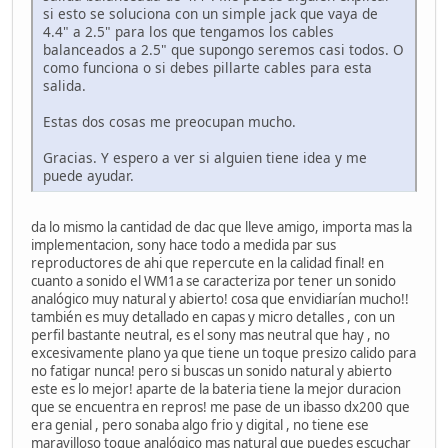
si esto se soluciona con un simple jack que vaya de
4.4" a 2.5" para los que tengamos los cables
balanceados a 2.5" que supongo seremos casi todos. O
como funciona o si debes pillarte cables para esta
salida.
Estas dos cosas me preocupan mucho.
Gracias. Y espero a ver si alguien tiene idea y me
puede ayudar.
da lo mismo la cantidad de dac que lleve amigo, importa mas la
implementacion, sony hace todo a medida par sus
reproductores de ahi que repercute en la calidad final! en
cuanto a sonido el WM1a se caracteriza por tener un sonido
analógico muy natural y abierto! cosa que envidiarían mucho!!
también es muy detallado en capas y micro detalles , con un
perfil bastante neutral, es el sony mas neutral que hay , no
excesivamente plano ya que tiene un toque presizo calido para
no fatigar nunca! pero si buscas un sonido natural y abierto
este es lo mejor! aparte de la bateria tiene la mejor duracion
que se encuentra en repros! me pase de un ibasso dx200 que
era genial , pero sonaba algo frio y digital , no tiene ese
maravilloso toque analógico mas natural que puedes escuchar