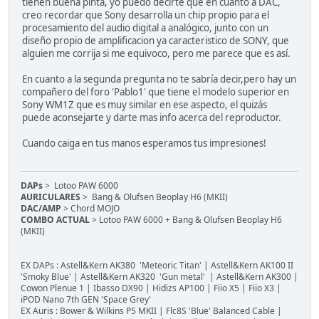
tienen buena pinta, yo puedo decirte que en cuanto a DAC,
creo recordar que Sony desarrolla un chip propio para el
procesamiento del audio digital a analógico, junto con un
diseño propio de amplificacion ya caracteristico de SONY, que
alguien me corrija si me equivoco, pero me parece que es así.
En cuanto a la segunda pregunta no te sabría decir,pero hay un
compañero del foro 'Pablo1' que tiene el modelo superior en
Sony WM1Z que es muy similar en ese aspecto, el quizás
puede aconsejarte y darte mas info acerca del reproductor.
Cuando caiga en tus manos esperamos tus impresiones!
DAPs
> Lotoo PAW 6000
AURICULARES
> Bang & Olufsen Beoplay H6 (MKII)
DAC/AMP
> Chord MOJO
COMBO ACTUAL
> Lotoo PAW 6000 + Bang & Olufsen Beoplay H6
(MKII)
EX DAPs : Astell&Kern AK380 'Meteoric Titan' | Astell&Kern AK100 II
'Smoky Blue' | Astell&Kern AK320 'Gun metal' | Astell&Kern AK300 |
Cowon Plenue 1 | Ibasso DX90 | Hidizs AP100 | Fiio X5 | Fiio X3 |
iPOD Nano 7th GEN 'Space Grey'
EX Auris : Bower & Wilkins P5 MKII | Flc8S 'Blue' Balanced Cable |