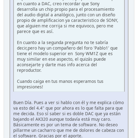
en cuanto a DAC, creo recordar que Sony
desarrolla un chip propio para el procesamiento
del audio digital a analógico, junto con un diseño
propio de amplificacion ya caracteristico de SONY,
que alguien me corrija si me equivoco, pero me
parece que es así.
En cuanto a la segunda pregunta no te sabría
decir,pero hay un compañero del foro 'Pablo1' que
tiene el modelo superior en Sony WM1Z que es
muy similar en ese aspecto, el quizás puede
aconsejarte y darte mas info acerca del
reproductor.
Cuando caiga en tus manos esperamos tus
impresiones!
Buen Día. Pues a ver si hablo con él y me explica cómo
va esto del 4.4" que por ahora es lo que falta para que
me decida. Eso sí saber si es doble DAC que ya están
bajando el AK320 aunque todavía está muy caro.
Básicamente es por un tema de software. No deseo
pillarme un cacharro que me de dolores de cabeza con
el software. Gracias por el aporte.