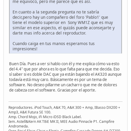
me equivoco, pero me parece que es así.
En cuanto a la segunda pregunta no te sabría
decir,pero hay un compañero del foro 'Pablo1' que
tiene el modelo superior en Sony WM1Z que es muy
similar en ese aspecto, el quizás puede aconsejarte y
darte mas info acerca del reproductor.
Cuando caiga en tus manos esperamos tus
impresiones!
Buen Día. Pues a ver si hablo con él y me explica cómo va esto
del 4.4" que por ahora es lo que falta para que me decida. Eso
sí saber si es doble DAC que ya están bajando el AK320 aunque
todavía está muy caro. Básicamente es por un tema de
software. No deseo pillarme un cacharro que me de dolores
de cabeza con el software. Gracias por el aporte.
Reproductores. iPod Touch, A&K 70, A&K 300 + Amp, IBasso DX200 +
Amp3, A&K Futura SE 100.
Amp. Chord Mojo, iFi Micro iDSD Black Label.
Iem. Astell&Kern AK T8iE MK II, MEE Audio Pinnacle P1. Campfire
Andromeda.
Over. Focal Elear, Clear y Elegia, Campfire Cascade Denon AH-D7200,