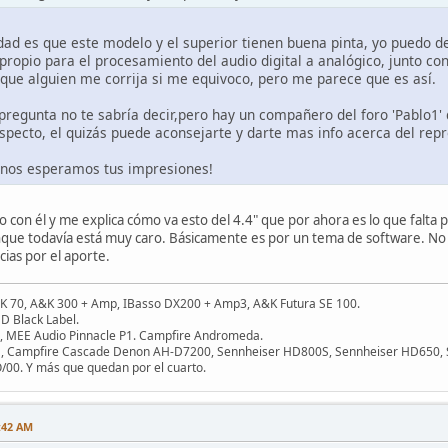
ad es que este modelo y el superior tienen buena pinta, yo puedo d
propio para el procesamiento del audio digital a analógico, junto co
 que alguien me corrija si me equivoco, pero me parece que es así.
pregunta no te sabría decir,pero hay un compañero del foro 'Pablo1
specto, el quizás puede aconsejarte y darte mas info acerca del repr
nos esperamos tus impresiones!
lo con él y me explica cómo va esto del 4.4" que por ahora es lo que falta 
que todavía está muy caro. Básicamente es por un tema de software. No
cias por el aporte.
&K 70, A&K 300 + Amp, IBasso DX200 + Amp3, A&K Futura SE 100.
D Black Label.
I, MEE Audio Pinnacle P1. Campfire Andromeda.
legia, Campfire Cascade Denon AH-D7200, Sennheiser HD800S, Sennheiser HD650,
RO/00. Y más que quedan por el cuarto.
:42 AM