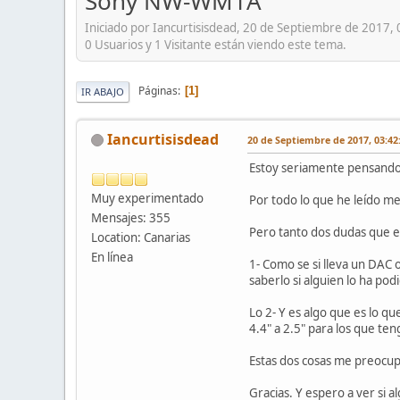
Sony NW-WM1A
Iniciado por Iancurtisisdead, 20 de Septiembre de 2017,
0 Usuarios y 1 Visitante están viendo este tema.
Páginas
1
IR ABAJO
Iancurtisisdead
20 de Septiembre de 2017, 03:42
Estoy seriamente pensando 
Muy experimentado
Por todo lo que he leído m
Mensajes: 355
Pero tanto dos dudas que 
Location: Canarias
En línea
1- Como se si lleva un DAC 
saberlo si alguien lo ha pod
Lo 2- Y es algo que es lo qu
4.4" a 2.5" para los que te
Estas dos cosas me preocu
Gracias. Y espero a ver si 