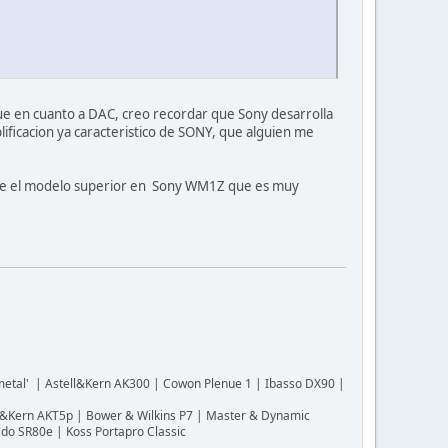
ue en cuanto a DAC, creo recordar que Sony desarrolla
lificacion ya caracteristico de SONY, que alguien me
iene el modelo superior en Sony WM1Z que es muy
 metal' | Astell&Kern AK300 | Cowon Plenue 1 | Ibasso DX90 |
ll&Kern AKT5p | Bower & Wilkins P7 | Master & Dynamic
o SR80e | Koss Portapro Classic