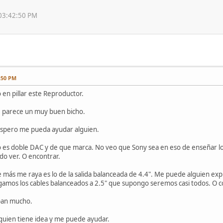
 03:42:50 PM
:50 PM
en pillar este Reproductor.
e parece un muy buen bicho.
espero me pueda ayudar alguien.
o es doble DAC y de que marca. No veo que Sony sea en eso de enseñar lo 
ido ver. O encontrar.
e más me raya es lo de la salida balanceada de 4.4". Me puede alguien expl
ngamos los cables balanceados a 2.5" que supongo seremos casi todos. O com
pan mucho.
alguien tiene idea y me puede ayudar.