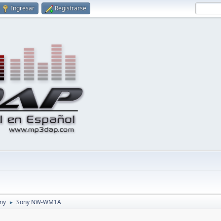
Ingresar
Registrarse
ny
Sony NW-WM1A
►