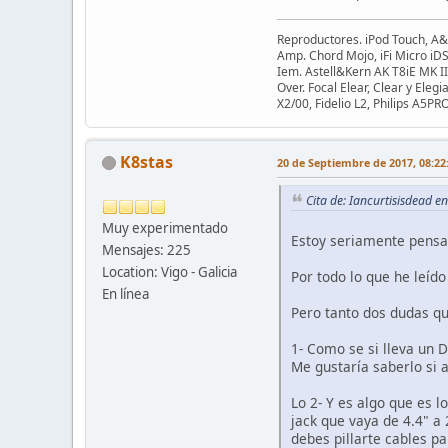
Reproductores. iPod Touch, A
Amp. Chord Mojo, iFi Micro iDS
Iem. Astell&Kern AK T8iE MK I
Over. Focal Elear, Clear y E
X2/00, Fidelio L2, Philips A5P
K8stas
20 de Septiembre de 2017, 08:22
Cita de: Iancurtisisdead 
Muy experimentado
Estoy seriamente pensan
Mensajes: 225
Location: Vigo - Galicia
Por todo lo que he leíd
En línea
Pero tanto dos dudas q
1- Como se si lleva un 
Me gustaría saberlo si a
Lo 2- Y es algo que es 
jack que vaya de 4.4" a
debes pillarte cables pa