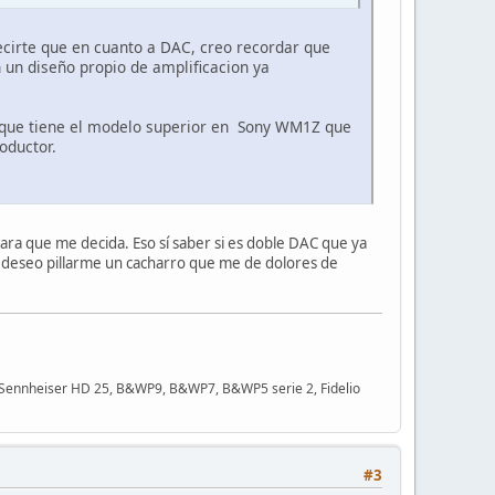
ecirte que en cuanto a DAC, creo recordar que
n un diseño propio de amplificacion ya
' que tiene el modelo superior en Sony WM1Z que
oductor.
para que me decida. Eso sí saber si es doble DAC que ya
 deseo pillarme un cacharro que me de dolores de
 Sennheiser HD 25, B&WP9, B&WP7, B&WP5 serie 2, Fidelio
#3