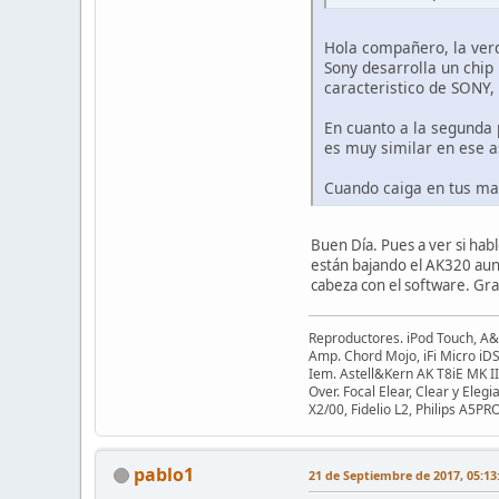
Hola compañero, la verd
Sony desarrolla un chip 
caracteristico de SONY,
En cuanto a la segunda 
es muy similar en ese a
Cuando caiga en tus ma
Buen Día. Pues a ver si hab
están bajando el AK320 aun
cabeza con el software. Gra
Reproductores. iPod Touch, A
Amp. Chord Mojo, iFi Micro iDS
Iem. Astell&Kern AK T8iE MK I
Over. Focal Elear, Clear y E
X2/00, Fidelio L2, Philips A5P
pablo1
21 de Septiembre de 2017, 05:13