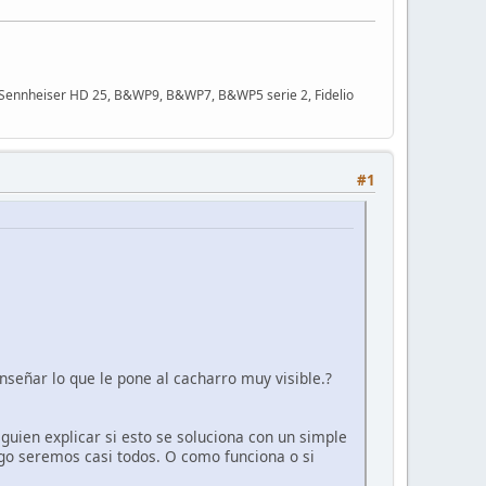
 Sennheiser HD 25, B&WP9, B&WP7, B&WP5 serie 2, Fidelio
#1
señar lo que le pone al cacharro muy visible.?
guien explicar si esto se soluciona con un simple
ngo seremos casi todos. O como funciona o si