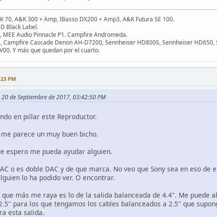
&K 70, A&K 300 + Amp, IBasso DX200 + Amp3, A&K Futura SE 100.
D Black Label.
I, MEE Audio Pinnacle P1. Campfire Andromeda.
legia, Campfire Cascade Denon AH-D7200, Sennheiser HD800S, Sennheiser HD650,
RO/00. Y más que quedan por el cuarto.
:23 PM
en 20 de Septiembre de 2017, 03:42:50 PM
do en pillar este Reproductor.
o me parece un muy buen bicho.
ue espero me pueda ayudar alguien.
DAC o es doble DAC y de que marca. No veo que Sony sea en eso de en
lguien lo ha podido ver. O encontrar.
lo que más me raya es lo de la salida balanceada de 4.4". Me puede al
 2.5" para los que tengamos los cables balanceados a 2.5" que supo
ra esta salida.