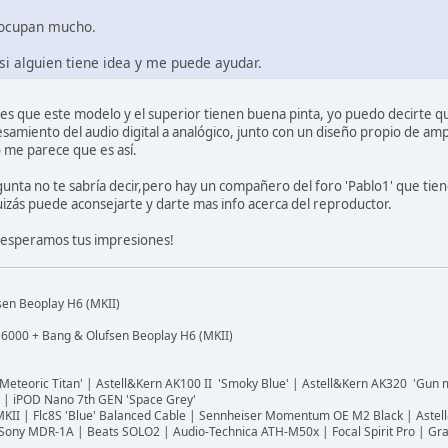
eocupan mucho.
 si alguien tiene idea y me puede ayudar.
es que este modelo y el superior tienen buena pinta, yo puedo decirte q
esamiento del audio digital a analógico, junto con un diseño propio de amp
o me parece que es así.
gunta no te sabría decir,pero hay un compañero del foro 'Pablo1' que t
quizás puede aconsejarte y darte mas info acerca del reproductor.
 esperamos tus impresiones!
en Beoplay H6 (MKII)
6000 + Bang & Olufsen Beoplay H6 (MKII)
Meteoric Titan' | Astell&Kern AK100 II 'Smoky Blue' | Astell&Kern AK320 'Gun
X3 | iPOD Nano 7th GEN 'Space Grey'
 MKII | Flc8S 'Blue' Balanced Cable | Sennheiser Momentum OE M2 Black | Aste
ny MDR-1A | Beats SOLO2 | Audio-Technica ATH-M50x | Focal Spirit Pro | Grad