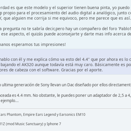
rdad es que este modelo y el superior tienen buena pinta, yo puedo
p propio para el procesamiento del audio digital a analógico, junto 
Y, que alguien me corrija si me equivoco, pero me parece que es así.
a pregunta no te sabría decir,pero hay un compañero del foro 'Pabl
 ese aspecto, el quizás puede aconsejarte y darte mas info acerca de
manos esperamos tus impresiones!
hablo con él y me explica cómo va esto del 4.4" que por ahora es lo 
 bajando el AK320 aunque todavía está muy caro. Básicamente es po
res de cabeza con el software. Gracias por el aporte.
 ultima generación de Sony llevan un Dac diseñado por ellos directament
lanceada es 4.4 mm. No obstante, le puedes poner un adaptador de 2,5 a 4,
 ejemplo...
Ears Phantom, Empire Ears Legend y Earsonics EM10
1Z (mod Music Sanctuary) y Iphone 7