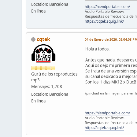
Location: Barcelona
https://hiendportable.com/
En línea
Audio Portable Reviews
Respuestas de frecuencia de m
https://cqtek.squig.link/
cqtek
04 de Enero de 2026, 03:04:08 P
Hola a todos.
Antes que nada, desearos u
Aquí os dejo mi primera res
Se trata de una versión esp
Gurú de los reproductes
su canal dedicado a mejorar 
mp3
Son los Hidizs MK12 x DucB
Mensajes: 1,708
(pinchad en la imagen para ver la
Location: Barcelona
En línea
https://hiendportable.com/
Audio Portable Reviews
Respuestas de frecuencia de m
https://cqtek.squig.link/