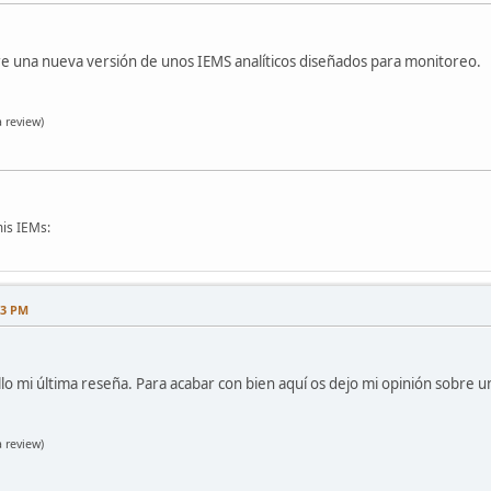
re una nueva versión de unos IEMS analíticos diseñados para monitoreo.
 review)
is IEMs:
43 PM
ello mi última reseña. Para acabar con bien aquí os dejo mi opinión sobre u
 review)