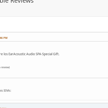
able Reviews
:46 PM
e los EarAcoustic Audio SPA-Special Gift.
 review)
is IEMs: