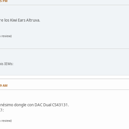
25 PM
e los Kiwi Ears Altruva.
 review)
is IEMs:
29 AM
 enésimo dongle con DAC Dual CS43131.
K1:
 review)