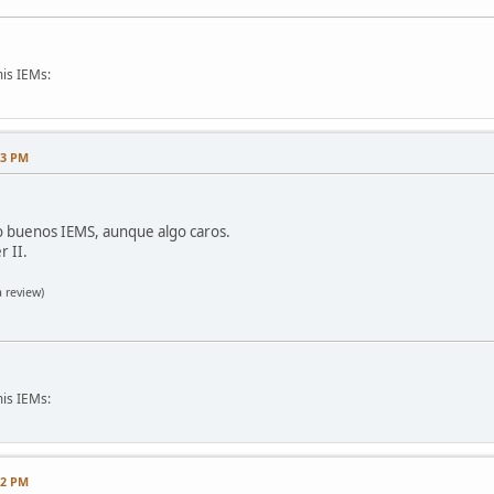
is IEMs:
33 PM
o buenos IEMS, aunque algo caros.
r II.
 review)
is IEMs:
52 PM