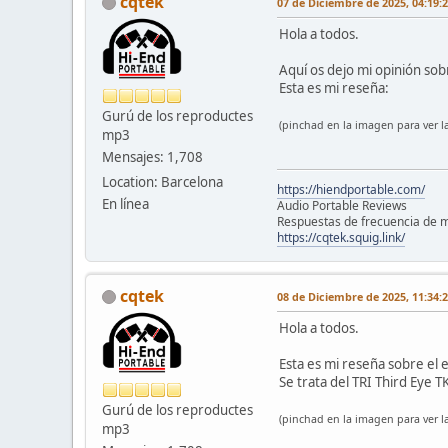
cqtek
07 de Diciembre de 2025, 04:19:
Hola a todos.
Aquí os dejo mi opinión sobr
Esta es mi reseña:
Gurú de los reproductes
(pinchad en la imagen para ver la
mp3
Mensajes: 1,708
Location: Barcelona
https://hiendportable.com/
En línea
Audio Portable Reviews
Respuestas de frecuencia de m
https://cqtek.squig.link/
cqtek
08 de Diciembre de 2025, 11:34:
Hola a todos.
Esta es mi reseña sobre el
Se trata del TRI Third Eye T
Gurú de los reproductes
(pinchad en la imagen para ver la
mp3