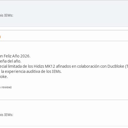
is IEMs:
M
n Feliz Año 2026.
eña del año.
ecial limitada de los Hidizs MK12 afinados en colaboración con DucBloke (
la experiencia auditiva de los IEMs.
loke.
 review)
is IEMs: