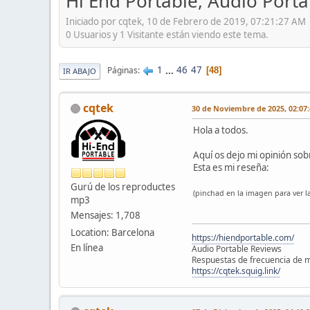
Hi End Portable, Audio Port
Iniciado por cqtek, 10 de Febrero de 2019, 07:21:27 AM
0 Usuarios y 1 Visitante están viendo este tema.
1
...
46
47
Páginas
48
IR ABAJO
cqtek
30 de Noviembre de 2025, 02:07
Hola a todos.
Aquí os dejo mi opinión sobr
Esta es mi reseña:
Gurú de los reproductes
(pinchad en la imagen para ver la
mp3
Mensajes: 1,708
Location: Barcelona
https://hiendportable.com/
En línea
Audio Portable Reviews
Respuestas de frecuencia de m
https://cqtek.squig.link/