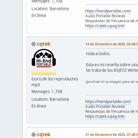
Mensajes: 1,708
Location: Barcelona
https://hiendportable.com/
En línea
Audio Portable Reviews
Respuestas de frecuencia de m
https://cqtek.squig.link/
cqtek
14 de Diciembre de 2025, 02:48:
Hola a todos.
Esta es mi reseña sobre un
Se trata de los BQEYZ Winte
Gurú de los reproductes
(pinchad en la imagen para ver la
mp3
Mensajes: 1,708
Location: Barcelona
https://hiendportable.com/
En línea
Audio Portable Reviews
Respuestas de frecuencia de m
https://cqtek.squig.link/
cqtek
21 de Diciembre de 2025, 01:28: