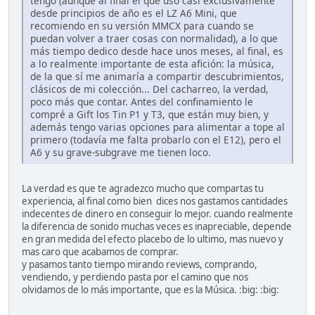
tengo (aunque al final el que uso casi exclusivamente
desde principios de año es el LZ A6 Mini, que
recomiendo en su versión MMCX para cuando se
puedan volver a traer cosas con normalidad), a lo que
más tiempo dedico desde hace unos meses, al final, es
a lo realmente importante de esta afición: la música,
de la que sí me animaría a compartir descubrimientos,
clásicos de mi colección... Del cacharreo, la verdad,
poco más que contar. Antes del confinamiento le
compré a Gift los Tin P1 y T3, que están muy bien, y
además tengo varias opciones para alimentar a tope al
primero (todavía me falta probarlo con el E12), pero el
A6 y su grave-subgrave me tienen loco.
La verdad es que te agradezco mucho que compartas tu
experiencia, al final como bien dices nos gastamos cantidades
indecentes de dinero en conseguir lo mejor. cuando realmente
la diferencia de sonido muchas veces es inapreciable, depende
en gran medida del efecto placebo de lo ultimo, mas nuevo y
mas caro que acabamos de comprar.
y pasamos tanto tiempo mirando reviews, comprando,
vendiendo, y perdiendo pasta por el camino que nos
olvidamos de lo más importante, que es la Música. :big: :big: