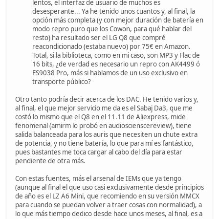
lentos, el interfaz de usuario de muchos es
desesperante... Ya he tenido unos cuantos y, al final, la
opción más completa (y con mejor duración de batería en
modo repro puro que los Cowon, para qué hablar del
resto) ha resultado ser el LG Q8 que compré
reacondicionado (estaba nuevo) por 75€ en Amazon.
Total, si la biblioteca, como en mi caso, son MP3 y Flac de
16 bits, ¿de verdad es necesario un repro con AK4499 ó
ES9038 Pro, más si hablamos de un uso exclusivo en
transporte público?
Otro tanto podría decir acerca de los DAC. He tenido varios y,
al final, el que mejor servicio me da es el Sabaj Da3, que me
costó lo mismo que el Q8 en el 11.11 de Aliexpress, mide
fenomenal (amirm lo probó en audioscienscereview), tiene
salida balanceada para los auris que necesiten un chute extra
de potencia, y no tiene batería, lo que para mí es fantástico,
pues bastantes me toca cargar al cabo del día para estar
pendiente de otra más.
Con estas fuentes, más el arsenal de IEMs que ya tengo
(aunque al final el que uso casi exclusivamente desde principios
de año es el LZ A6 Mini, que recomiendo en su versión MMCX
para cuando se puedan volver a traer cosas con normalidad), a
lo que más tiempo dedico desde hace unos meses, al final, es a