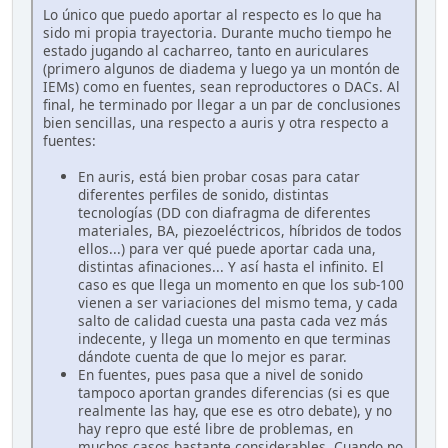
Lo único que puedo aportar al respecto es lo que ha
sido mi propia trayectoria. Durante mucho tiempo he
estado jugando al cacharreo, tanto en auriculares
(primero algunos de diadema y luego ya un montón de
IEMs) como en fuentes, sean reproductores o DACs. Al
final, he terminado por llegar a un par de conclusiones
bien sencillas, una respecto a auris y otra respecto a
fuentes:
En auris, está bien probar cosas para catar
diferentes perfiles de sonido, distintas
tecnologías (DD con diafragma de diferentes
materiales, BA, piezoeléctricos, híbridos de todos
ellos...) para ver qué puede aportar cada una,
distintas afinaciones... Y así hasta el infinito. El
caso es que llega un momento en que los sub-100
vienen a ser variaciones del mismo tema, y cada
salto de calidad cuesta una pasta cada vez más
indecente, y llega un momento en que terminas
dándote cuenta de que lo mejor es parar.
En fuentes, pues pasa que a nivel de sonido
tampoco aportan grandes diferencias (si es que
realmente las hay, que ese es otro debate), y no
hay repro que esté libre de problemas, en
muchos casos bastante considerables. Cuando no