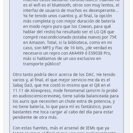
es el wifi es el bluetooth, otros son muy lentos, el
interfaz de usuario de muchos es desesperante...
Ya he tenido unos cuantos y, al final, la opción
más completa (y con mejor duración de batería
en modo repro puro que los Cowon, para qué
hablar del resto) ha resultado ser el LG Q8 que
compré reacondicionado (estaba nuevo) por 75€
en Amazon. Total, si la biblioteca, como en mi
caso, son MP3 y Flac de 16 bits, ¿de verdad es
necesario un repro con AK4499 ó ES9038 Pro,
más si hablamos de un uso exclusivo en
transporte público?
Otro tanto podría decir acerca de los DAC. He tenido
varios y, al final, el que mejor servicio me da es el
Sabaj Da3, que me costó lo mismo que el Q8 en el
11.11 de Aliexpress, mide fenomenal (amirm lo probó
en audioscienscereview), tiene salida balanceada para
los auris que necesiten un chute extra de potencia, y
no tiene batería, lo que para mí es fantástico, pues
bastantes me toca cargar al cabo del día para estar
pendiente de otra más.
Con estas fuentes, más el arsenal de IEMs que ya