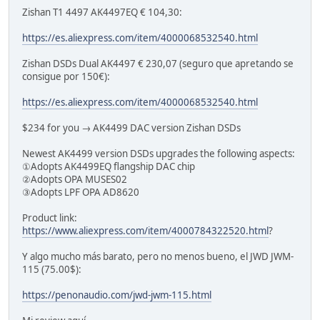
Zishan T1 4497 AK4497EQ € 104,30:
https://es.aliexpress.com/item/4000068532540.html
Zishan DSDs Dual AK4497 € 230,07 (seguro que apretando se
consigue por 150€):
https://es.aliexpress.com/item/4000068532540.html
$234 for you → AK4499 DAC version Zishan DSDs
Newest AK4499 version DSDs upgrades the following aspects:
①Adopts AK4499EQ flangship DAC chip
②Adopts OPA MUSES02
③Adopts LPF OPA AD8620
Product link:
https://www.aliexpress.com/item/4000784322520.html
?
Y algo mucho más barato, pero no menos bueno, el JWD JWM-
115 (75.00$):
https://penonaudio.com/jwd-jwm-115.html