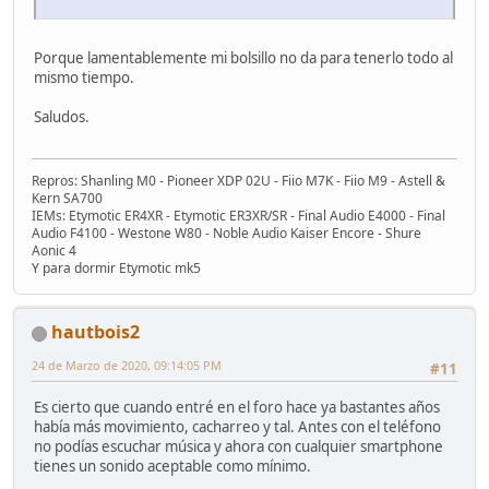
Porque lamentablemente mi bolsillo no da para tenerlo todo al
mismo tiempo.
Saludos.
Repros: Shanling M0 - Pioneer XDP 02U - Fiio M7K - Fiio M9 - Astell &
Kern SA700
IEMs: Etymotic ER4XR - Etymotic ER3XR/SR - Final Audio E4000 - Final
Audio F4100 - Westone W80 - Noble Audio Kaiser Encore - Shure
Aonic 4
Y para dormir Etymotic mk5
hautbois2
24 de Marzo de 2020, 09:14:05 PM
#11
Es cierto que cuando entré en el foro hace ya bastantes años
había más movimiento, cacharreo y tal. Antes con el teléfono
no podías escuchar música y ahora con cualquier smartphone
tienes un sonido aceptable como mínimo.