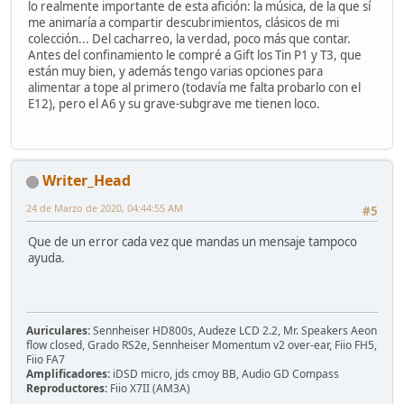
lo realmente importante de esta afición: la música, de la que sí
me animaría a compartir descubrimientos, clásicos de mi
colección... Del cacharreo, la verdad, poco más que contar.
Antes del confinamiento le compré a Gift los Tin P1 y T3, que
están muy bien, y además tengo varias opciones para
alimentar a tope al primero (todavía me falta probarlo con el
E12), pero el A6 y su grave-subgrave me tienen loco.
Writer_Head
24 de Marzo de 2020, 04:44:55 AM
#5
Que de un error cada vez que mandas un mensaje tampoco
ayuda.
Auriculares:
Sennheiser HD800s, Audeze LCD 2.2, Mr. Speakers Aeon
flow closed, Grado RS2e, Sennheiser Momentum v2 over-ear, Fiio FH5,
Fiio FA7
Amplificadores:
iDSD micro, jds cmoy BB, Audio GD Compass
Reproductores:
Fiio X7II (AM3A)