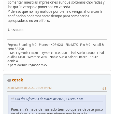
comentar nuestras impresiones aunque soltemos chorradas y
los gurús vengan a ponernos en vereda.
Y de eso que no hay mal que por bien no venga, ahora con la
confinación podemos sacar tiempo para comenarios
apropiados o no en el foro.
Un saludo.
Repros: Shanling M0 - Pioneer XDP 02U - Fiio M7K - Fiio M9 - Astell &
Kern SA700
IEMs: Etymotic ER4XR - Etymotic ER3XR/SR - Final Audio E4000 - Final
Audio F4100 - Westone W80 - Noble Audio Kaiser Encore - Shure
Aonic 4
Y para dormir Etymotic mk5
cqtek
23 de Marzo de 2020, 01:29:49 PM
#3
Cita de: Gift en 23 de Marzo de 2020, 11:59:01 AM
Pues si. Ya hace demasiado tiempo que se debate poco
en el foro. Hay veces que pienso que lo que lo