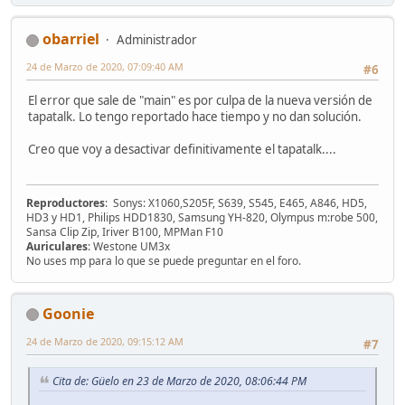
obarriel
Administrador
24 de Marzo de 2020, 07:09:40 AM
#6
El error que sale de "main" es por culpa de la nueva versión de
tapatalk. Lo tengo reportado hace tiempo y no dan solución.
Creo que voy a desactivar definitivamente el tapatalk....
Reproductores
: Sonys: X1060,S205F, S639, S545, E465, A846, HD5,
HD3 y HD1, Philips HDD1830, Samsung YH-820, Olympus m:robe 500,
Sansa Clip Zip, Iriver B100, MPMan F10
Auriculares
: Westone UM3x
No uses mp para lo que se puede preguntar en el foro.
Goonie
24 de Marzo de 2020, 09:15:12 AM
#7
Cita de: Güelo en 23 de Marzo de 2020, 08:06:44 PM