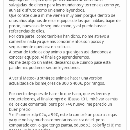
salvajadas, de dinero para los mundanos y terrenales como yo,
aun así disfruto como un enano leyendoos.
Que conste que a mi me vienen muy bien porque dentro de
unos años algunos de esos equipos de los que hablais, bajan de
precio, nuevos o de segunda mano, y así puedo buscar
referencias de ellos.
Por otra parte, como tambien han dicho, no me atrevo a
comentar nada ya que mis conocimientos son pocos y
seguramente quedaria en ridículo.
A pesar de todo os doy animo a que sigais asi, dandonos a
conocer equipos. Al final algo aprenderemos.
No me despido sin antes, desearos que cuando pase esta
pandemia, podamos seguir leyendonos.
A ver si Mateo (u otr@) se anima a hacer una version
actualizada de los mejores de 300 o 400€, por rangos.
Por cierto despues de hacer lo que hago, que es leeros y
requeteleeros, al final compré el iBasso it01, miré varios más
de los que comentais, pero por 74€ nuevo, me parecio un
buen precio.
Y el Pioneer xdp-02u, a 99€, este lo compré un poco a ciegas
ya que no hay muchos comentarios acerca de el, pero
comparado con lo que tengo (sansa, xduoo x3, colorfly c10) me