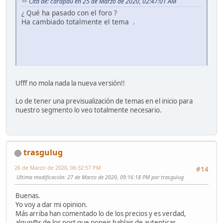
Cita de: carapau en 25 de Marzo de 2020, 02:47:01 AM
¿ Qué ha pasado con el foro ?
Ha cambiado totalmente el tema .
Ufff no mola nada la nueva versión!!
Lo de tener una previsualización de temas en el inicio para
nuestro segmento lo veo totalmente necesario.
trasgulug
26 de Marzo de 2020, 06:32:57 PM
#14
Ultima modificación
: 27 de Marzo de 2020, 09:16:18 PM por trasgulug
Buenas.
Yo voy a dar mi opinion.
Más arriba han comentado lo de los precios y es verdad,
algun@s de los post que poneis hablais de autenticas