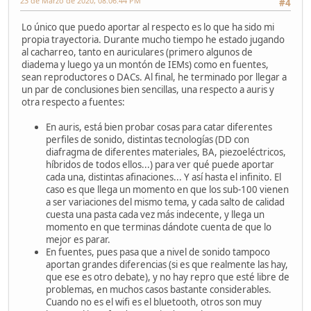
23 de Marzo de 2020, 08:06:44 PM
#4
Lo único que puedo aportar al respecto es lo que ha sido mi
propia trayectoria. Durante mucho tiempo he estado jugando
al cacharreo, tanto en auriculares (primero algunos de
diadema y luego ya un montón de IEMs) como en fuentes,
sean reproductores o DACs. Al final, he terminado por llegar a
un par de conclusiones bien sencillas, una respecto a auris y
otra respecto a fuentes:
En auris, está bien probar cosas para catar diferentes
perfiles de sonido, distintas tecnologías (DD con
diafragma de diferentes materiales, BA, piezoeléctricos,
híbridos de todos ellos...) para ver qué puede aportar
cada una, distintas afinaciones... Y así hasta el infinito. El
caso es que llega un momento en que los sub-100 vienen
a ser variaciones del mismo tema, y cada salto de calidad
cuesta una pasta cada vez más indecente, y llega un
momento en que terminas dándote cuenta de que lo
mejor es parar.
En fuentes, pues pasa que a nivel de sonido tampoco
aportan grandes diferencias (si es que realmente las hay,
que ese es otro debate), y no hay repro que esté libre de
problemas, en muchos casos bastante considerables.
Cuando no es el wifi es el bluetooth, otros son muy