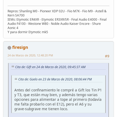
Repros: Shanling M0 - Pioneer XDP 02U - Fiio M7K - Fiio M9 - Astell &
Kern SA700
IEMs: Etymotic ER4XR - Etymotic ER3XR/SR - Final Audio E4000 - Final
Audio F4100 - Westone W80 - Noble Audio Kaiser Encore - Shure
Aonic 4
Y para dormir Etymotic mk5
firesign
24 de Marzo de 2020, 12:48:20 PM
#9
Cita de: Gift en 24 de Marzo de 2020, 09:45:37 AM
Cita de: Güelo en 23 de Marzo de 2020, 08:06:44 PM
Antes del confinamiento le compré a Gift los Tin P1
y T3, que están muy bien, y además tengo varias
opciones para alimentar a tope al primero (todavía
me falta probarlo con el E12), pero el A6 y su
grave-subgrave me tienen loco.