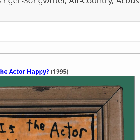
inger-Songwriter, Alt-Country, Acoust
the Actor Happy?
(1995)