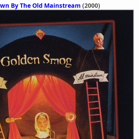
wn By The Old Mainstream
(2000)