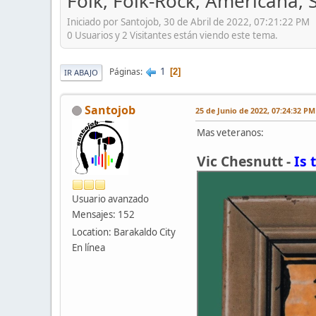
Folk, Folk-Rock, Americana, S
Iniciado por Santojob, 30 de Abril de 2022, 07:21:22 PM
0 Usuarios y 2 Visitantes están viendo este tema.
1
Páginas
2
IR ABAJO
Santojob
25 de Junio de 2022, 07:24:32 PM
Mas veteranos:
Vic Chesnutt -
Is 
Usuario avanzado
Mensajes: 152
Location: Barakaldo City
En línea