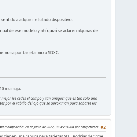
ntido a adquirir el citado dispositivo.
nual de ese modelo y ahí quizá se aclaren algunas de
emoria por tarjeta micro SDXC.
E10 mu majo.
; mejor les cedes el campo y tan amigos; que es tan solo una
rtes por el rabillo del ojo que se aproximan para sobarte los
ima modificación
: 20 de Junio de 2022, 05:45:34 AM por emepetreser
#2
d tienen una ranura para tarjetas SD. ¿Podrías decirme