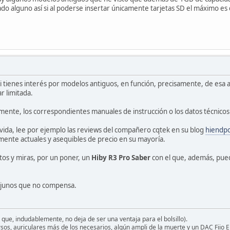
do alguno así si al poderse insertar únicamente tarjetas SD el máximo e
 tienes interés por modelos antiguos, en función, precisamente, de esa a
r limitada.
ente, los correspondientes manuales de instrucción o los datos técnicos qu
vida, lee por ejemplo las reviews del compañero cqtek en su blog
hiendp
mente actuales y asequibles de precio en su mayoría.
rtos y miras, por un poner, un
Hiby R3 Pro Saber
con el que, además, pued
junos que no compensa.
 que, indudablemente, no deja de ser una ventaja para el bolsillo).
os, auriculares más de los necesarios, algún ampli de la muerte y un DAC Fiio 