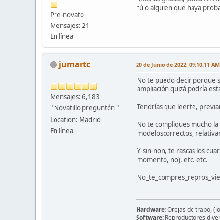
tú o alguien que haya proba
Pre-novato
Mensajes: 21
En línea
jumartc
20 de Junio de 2022, 09:10:11 AM
No te puedo decir porque si
ampliación quizá podría esta
Mensajes: 6,183
Tendrías que leerte, previam
" Novatillo preguntón "
Location: Madrid
No te compliques mucho la 
En línea
modeloscorrectos, relativa
Y-sin-non, te rascas los cua
momento, no), etc. etc.
No_te_compres_repros_vie
Hardware:
Orejas de trapo, (lo
Software:
Reproductores divers