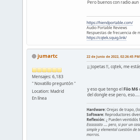
Pero buenos con radio aun q
https://hiendportable.com/
Audio Portable Reviews
Respuestas de frecuencia de m
https://cqtek.squig.link/
jumartc
22 de Junio de 2022, 02:26:45 PM
¡¡ Jopetas !!, cqtek, me es
Mensajes: 6,183
" Novatillo preguntón "
y eso que tengo el
Fiio M6
c
Location: Madrid
del dongle ese pero, eso...
En línea
Hardware:
Orejas de trapo, (lo
Software:
Reproductores divers
Reflexión:
¿ Pueden veintidós f
Esssssssto .... pero, si por un 
simple y elemental cuestión de t
morros.