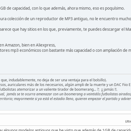
 GB de capacidad, con lo que además, ahora mismo, eso es poquísimo.
 pura colección de un reproductor de MP3 antiguo, no le encuentro mucho se
parece que hay sitios en los que, previamente, te puedes descargar el Ma
en Amazon, bien en Aliexpress,
tores mp3 económicos con bastante más capacidad o con ampliación de m
 que, indudablemente, no deja de ser una ventaja para el bolsillo).
os, auriculares más de los necesarios, algún ampli de la muerte y un DAC Fiio 
utbolistas atemorizar a un valiente tirador de boomerang... ?; ¡¡ jamás !!.
casual, jamás se te ocurra amenazar con un boomerang a veintidós futbolistas airados
erritorio; mayormente si ya está el estadio lleno, quieren empezar el partido y advie
Ult
ay algunos modelos antiguos que he visto que además de 1GB de capacida