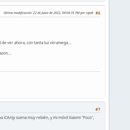
Ultima modificación
: 22 de Junio de 2022, 04:04:35 PM por cqtek
#6
 de ver ahora, con tanta luz veraniega...
azon...
#7
ana iCAn)y suena muy rebién, y mi móvil Xiaomi "Poco",