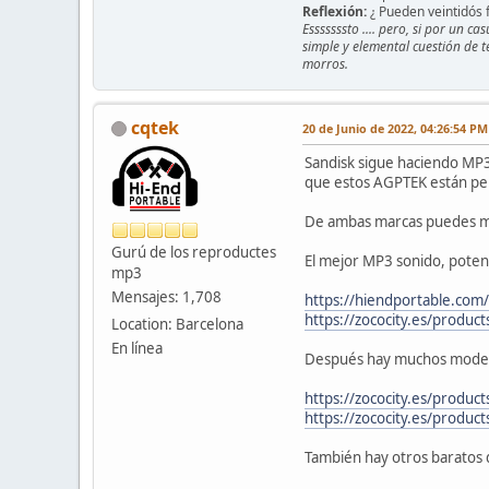
Reflexión:
¿ Pueden veintidós f
Esssssssto .... pero, si por un 
simple y elemental cuestión de t
morros.
cqtek
20 de Junio de 2022, 04:26:54 PM
Sandisk sigue haciendo MP3
que estos AGPTEK están per
De ambas marcas puedes mi
Gurú de los reproductes
El mejor MP3 sonido, potenc
mp3
Mensajes: 1,708
https://hiendportable.com
https://zococity.es/produc
Location: Barcelona
En línea
Después hay muchos model
https://zococity.es/product
https://zococity.es/product
También hay otros baratos 