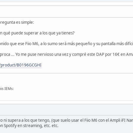
pregunta es simple:
En qué puede superar a los que ya tienes?
ido que ese Fiio M6, a lo sumo será más pequeño y su pantalla más difícil
íproca ... Yo me puse nervioso una vez y compré este DAP por 16€ en Am
p/product/B0196GCGHI
is IEMs:
to ni supera a los que tengo, (que suelo usar el Fiio M6 con el Ampli iFI N
n Spotify en streaming, etc. etc.