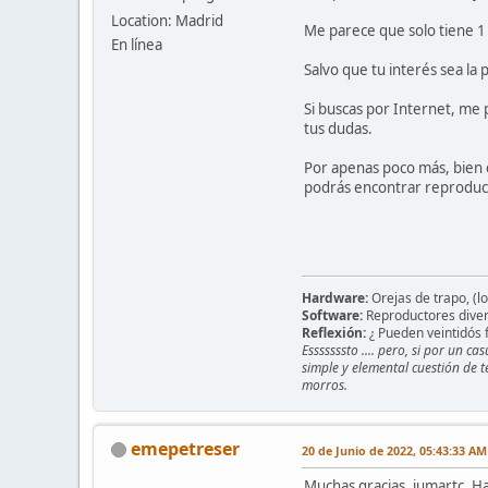
Location: Madrid
Me parece que solo tiene 1
En línea
Salvo que tu interés sea la
Si buscas por Internet, me 
tus dudas.
Por apenas poco más, bien 
podrás encontrar reproduc
Hardware:
Orejas de trapo, (lo
Software:
Reproductores divers
Reflexión:
¿ Pueden veintidós f
Esssssssto .... pero, si por un 
simple y elemental cuestión de t
morros.
emepetreser
20 de Junio de 2022, 05:43:33 AM
Muchas gracias, jumartc. H