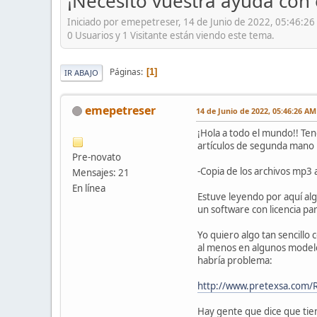
¡Necesito vuestra ayuda con 
Iniciado por emepetreser, 14 de Junio de 2022, 05:46:2
0 Usuarios y 1 Visitante están viendo este tema.
Páginas
1
IR ABAJO
emepetreser
14 de Junio de 2022, 05:46:26 AM
¡Hola a todo el mundo!! Te
artículos de segunda mano 
Pre-novato
-Copia de los archivos mp3 a
Mensajes: 21
En línea
Estuve leyendo por aquí al
un software con licencia par
Yo quiero algo tan sencillo
al menos en algunos modelos
habría problema:
http://www.pretexsa.com
Hay gente que dice que tien