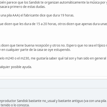
bién parece que los Sandisk te organizan automáticamente la música por 
sacara primero de estas dudas.
a una pila AAA) el fabricante dice que dura 19 horas.
 dicen que les dura de 15 a 20 horas, otros dicen que apenas dura unas 7
nos dicen que tiene buena recepción y otros no. Espero que no sea el típic
y en cualquier parte de la casa se oye estupendo.
elo m240 o el m230, me gustaría saber qué tal son y han sido en general l
alquier posible ayuda.
productor Sandisk bastante no_usual y bastante antiguo (va con una pila A
tenido o lo conozca.