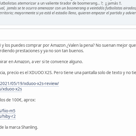
utbolistas atemorizar a un valiente tirador de boomerang... ?; ¡¡ jamás !!.
casual, jamás se te ocurra amenazar con un boomerang a veintidós futbolistas airados
erritorio; mayormente si ya está el estadio lleno, quieren empezar el partido y advie
 y los puedes comprar por Amazon ¿Valen la pena? No suenan mejor que 
diendo prestaciones y ya no son tan buenos.
rar en Amazon, a ver si te convence alguno.
ia, precio es el XDUOO X2S. Pero tiene una pantalla solo de texto y no ti
/2021/05/19/xduoo-x2s-review/
ts/xduoo-x2s
os de 100€, aprox:
s/fiio-m5
s/hiby-r2
de la marca Shanling.