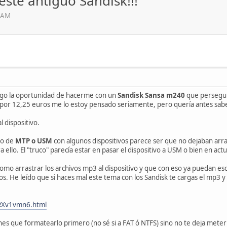
este antiguo Sandisk!!!
6 AM
ngo la oportunidad de hacerme con un
Sandisk Sansa m240
que perseguí
por 12,25 euros me lo estoy pensado seriamente, pero quería antes sabe
l dispositivo.
go de
MTP o USM
con algunos dispositivos parece ser que no dejaban arra
a ello. El "truco" parecía estar en pasar el dispositivo a USM o bien en actu
 como arrastrar los archivos mp3 al dispositivo y que con eso ya puedan e
. He leído que si haces mal este tema con los Sandisk te cargas el mp3 y
/RXv1vmn6.html
es que formatearlo primero (no sé si a FAT ó NTFS) sino no te deja meter