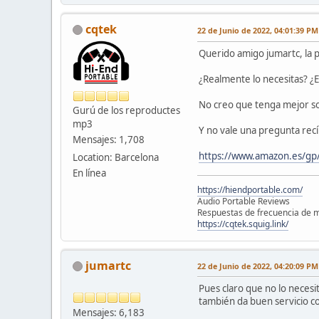
cqtek
22 de Junio de 2022, 04:01:39 PM
Querido amigo jumartc, la 
¿Realmente lo necesitas? ¿
No creo que tenga mejor son
Gurú de los reproductes
mp3
Y no vale una pregunta rec
Mensajes: 1,708
https://www.amazon.es/g
Location: Barcelona
En línea
https://hiendportable.com/
Audio Portable Reviews
Respuestas de frecuencia de m
https://cqtek.squig.link/
jumartc
22 de Junio de 2022, 04:20:09 PM
Pues claro que no lo necesi
también da buen servicio co
Mensajes: 6,183