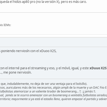
ueda el hidizs ap80 pro (no la versión X), pero es más caro.
is IEMs:
tás poniendo nerviosín con el xDuoo X2S,
on el interné para el streaming y eso, y el móvil, igual, y este
xDuuo X2S
..., me pone nerviosín.
 que, indudablemente, no deja de ser una ventaja para el bolsillo).
os, auriculares más de los necesarios, algún ampli de la muerte y un DAC Fiio 
utbolistas atemorizar a un valiente tirador de boomerang... ?; ¡¡ jamás !!.
casual, jamás se te ocurra amenazar con un boomerang a veintidós futbolistas airados
erritorio; mayormente si ya está el estadio lleno, quieren empezar el partido y advie