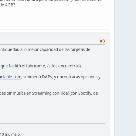
s de 4GB?
#3
ntigüedad a lo mejor capacidad de las tarjetas de
e facilitó el fabricante, (si los encuentras).
ortable.com
, submenú DAPs, y encontrarás opciones y
es oír música en Streaming con Tidal (con Spotify, de
E10 mu majo.