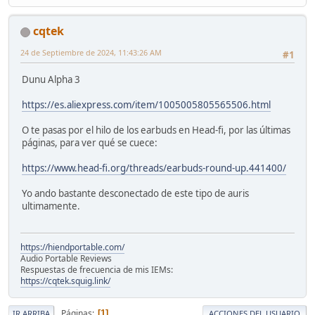
cqtek
24 de Septiembre de 2024, 11:43:26 AM
#1
Dunu Alpha 3
https://es.aliexpress.com/item/1005005805565506.html
O te pasas por el hilo de los earbuds en Head-fi, por las últimas
páginas, para ver qué se cuece:
https://www.head-fi.org/threads/earbuds-round-up.441400/
Yo ando bastante desconectado de este tipo de auris
ultimamente.
https://hiendportable.com/
Audio Portable Reviews
Respuestas de frecuencia de mis IEMs:
https://cqtek.squig.link/
Páginas
1
IR ARRIBA
ACCIONES DEL USUARIO