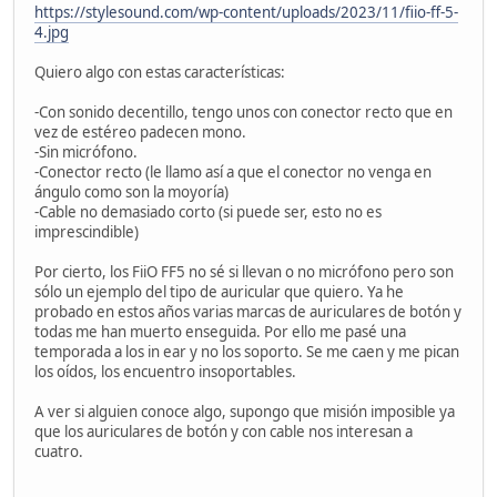
https://stylesound.com/wp-content/uploads/2023/11/fiio-ff-5-
4.jpg
Quiero algo con estas características:
-Con sonido decentillo, tengo unos con conector recto que en
vez de estéreo padecen mono.
-Sin micrófono.
-Conector recto (le llamo así a que el conector no venga en
ángulo como son la moyoría)
-Cable no demasiado corto (si puede ser, esto no es
imprescindible)
Por cierto, los FiiO FF5 no sé si llevan o no micrófono pero son
sólo un ejemplo del tipo de auricular que quiero. Ya he
probado en estos años varias marcas de auriculares de botón y
todas me han muerto enseguida. Por ello me pasé una
temporada a los in ear y no los soporto. Se me caen y me pican
los oídos, los encuentro insoportables.
A ver si alguien conoce algo, supongo que misión imposible ya
que los auriculares de botón y con cable nos interesan a
cuatro.