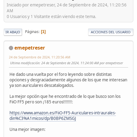
Iniciado por emepetreser, 24 de Septiembre de 2024, 11:20:56
AM
0 Usuarios y 1 Visitante están viendo este tema.
Páginas
1
IR ABAJO
ACCIONES DEL USUARIO
emepetreser
24 de Septiembre de 2024, 11:20:56 AM
Ultima modificación
: 24 de Septiembre de 2024, 11:24:00 AM por emepetreser
He dado una vuelta por el foro leyendo sobre distintas
opciones y desgraciadamente algunos de los que me interesan
ya son auriculares descatalogados.
La mejor opción que he encontrado de lo que busco son los
FiiO FF5 pero son ¡185 euros!!!!!!!:
https://www.amazon.es/FiiO-FF5-Auriculares-intraurales-
din%C3%A1micos/dp/B0BP6ZMSGJ
Una mejor imagen: