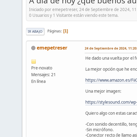
A día de hoy ¿qué buenos aur
Iniciado por emepetreser, 24 de Septiembre de 2024, 1
0 Usuarios y 1 Visitante están viendo este tema.
Páginas
1
IR ABAJO
emepetreser
24 de Septiembre de 2024, 11:20
He dado una vuelta por el 
Pre-novato
La mejor opción que he enco
Mensajes: 21
https://www.amazon.es/Fi
En línea
Una mejor imagen:
https://stylesound.com/wp-
Quiero algo con estas caract
-Con sonido decentillo, te
-Sin micrófono.
-Conector recto (le llamo a