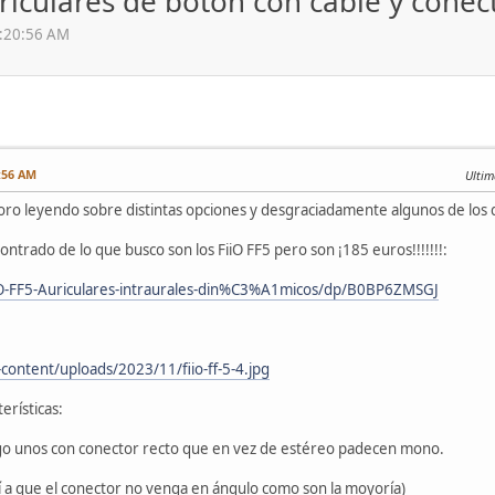
iculares de botón con cable y conec
1:20:56 AM
:56 AM
Ultim
foro leyendo sobre distintas opciones y desgraciadamente algunos de los 
ntrado de lo que busco son los FiiO FF5 pero son ¡185 euros!!!!!!!:
iO-FF5-Auriculares-intraurales-din%C3%A1micos/dp/B0BP6ZMSGJ
content/uploads/2023/11/fiio-ff-5-4.jpg
erísticas:
ngo unos con conector recto que en vez de estéreo padecen mono.
sí a que el conector no venga en ángulo como son la moyoría)