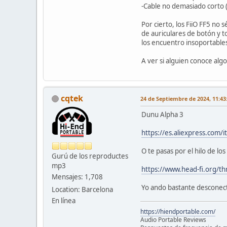
-Cable no demasiado corto (
Por cierto, los FiiO FF5 no
de auriculares de botón y t
los encuentro insoportable
A ver si alguien conoce alg
cqtek
24 de Septiembre de 2024, 11:43
Dunu Alpha 3
https://es.aliexpress.co
O te pasas por el hilo de lo
Gurú de los reproductes
mp3
https://www.head-fi.org/t
Mensajes: 1,708
Yo ando bastante desconect
Location: Barcelona
En línea
https://hiendportable.com/
Audio Portable Reviews