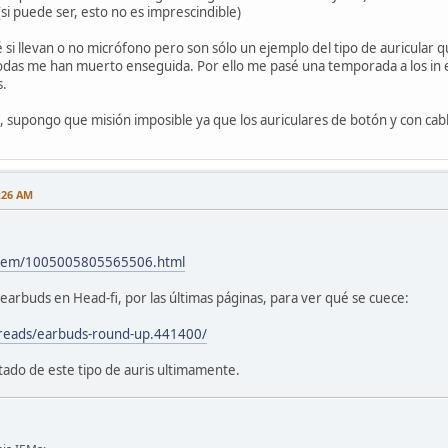
si puede ser, esto no es imprescindible)
 sé si llevan o no micrófono pero son sólo un ejemplo del tipo de auricular
odas me han muerto enseguida. Por ello me pasé una temporada a los in ea
s.
o, supongo que misión imposible ya que los auriculares de botón y con cab
:26 AM
m/item/1005005805565506.html
s earbuds en Head-fi, por las últimas páginas, para ver qué se cuece:
hreads/earbuds-round-up.441400/
ado de este tipo de auris ultimamente.