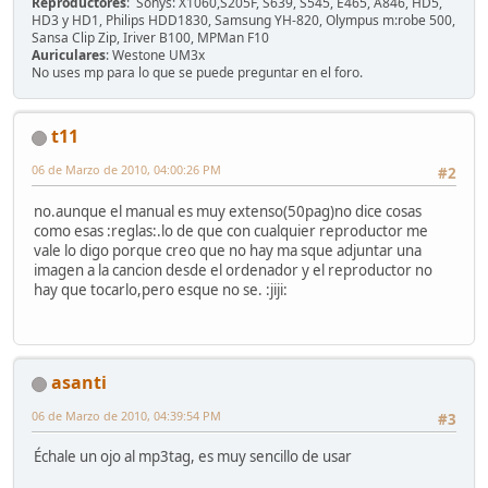
Reproductores
: Sonys: X1060,S205F, S639, S545, E465, A846, HD5,
HD3 y HD1, Philips HDD1830, Samsung YH-820, Olympus m:robe 500,
Sansa Clip Zip, Iriver B100, MPMan F10
Auriculares
: Westone UM3x
No uses mp para lo que se puede preguntar en el foro.
t11
06 de Marzo de 2010, 04:00:26 PM
#2
no.aunque el manual es muy extenso(50pag)no dice cosas
como esas :reglas:.lo de que con cualquier reproductor me
vale lo digo porque creo que no hay ma sque adjuntar una
imagen a la cancion desde el ordenador y el reproductor no
hay que tocarlo,pero esque no se. :jiji:
asanti
06 de Marzo de 2010, 04:39:54 PM
#3
Échale un ojo al mp3tag, es muy sencillo de usar