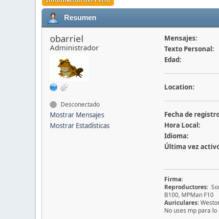
Resumen
obarriel
Mensajes:
Administrador
Texto Personal:
Edad:
Location:
Desconectado
Fecha de registro
Mostrar Mensajes
Hora Local:
Mostrar Estadísticas
Idioma:
Última vez activ
Firma:
Reproductores
: So
B100, MPMan F10
Auriculares
: West
No uses mp para lo 