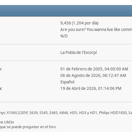
9,456 (1.204 por día)
Are you sure? You wanna live like com
N/D
La Pobla de l'Escorpí
:
01 de Febrero de 2005, 04:00:00 AM
06 de Agosto de 2026, 06:12:47 AM
Español
o:
19 de Abril de 2026, 01:14:06 PM
nys: X1060,S205F, S639, S545, E465, A846, HD5, HD3 y HD1, Philips HDD1830, Sa
one UM3x
que se puede preguntar en el foro.