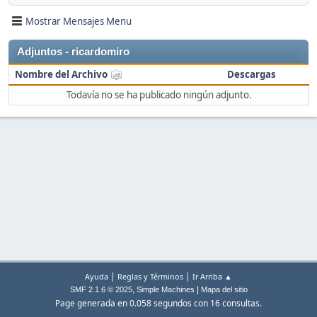
Mostrar Mensajes Menu
Adjuntos - ricardomiro
Nombre del Archivo
Descargas
Todavía no se ha publicado ningún adjunto.
|
|
Ayuda
Reglas y Términos
Ir Arriba ▲
,
|
SMF 2.1.6 © 2025
Simple Machines
Mapa del sitio
Page generada en 0.058 segundos con 16 consultas.