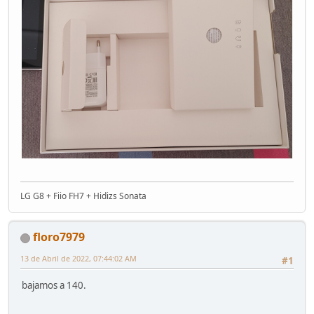
LG G8 + Fiio FH7 + Hidizs Sonata
floro7979
13 de Abril de 2022, 07:44:02 AM
#1
bajamos a 140.