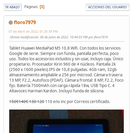
Páginas
1
IR ABAJO
ACCIONES DEL USUARIO
floro7979
07 de Abril de 2022, 01:26:39 PM
Ultima modificación
: 06 de Junio de 2022, 10:44:03 PM por floro7979
Tablet Huawei MediaPad M5 10.8 Wifi. Con todos los servicios
Google de serie. Siempre con funda, pantalla perfecta, poco
uso. Todos los accesorios incluidos y sin usar, incluyo caja. Único
propietario. Procesador Kirin 960 de 4 núcleos. Pantalla 2k
(2560 x 1600 pixeles) IPS de 10,8 pulgadas. 4Gb ram, 32gb
almacenamiento ampliable a 256 por microsd. Cámara trasera:
13 MP, F2.2, Autofoco (PDAF). Cámara frontal: 8 MP, F2.2, Foco
fijo. Batería 7500mAh con carga rápida 18w, USB Tipo C. 4
Altavoces Harman Kardon. Incluyo funda de silicona.
150€140€ 130 120
110 env inc por Correos certificado.