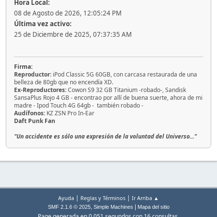
Hora Local:
08 de Agosto de 2026, 12:05:24 PM
Última vez activo:
25 de Diciembre de 2025, 07:37:35 AM
Firma:
Reproductor:
iPod Classic 5G 60GB, con carcasa restaurada de una
belleza de 80gb que no encendía XD.
Ex-Reproductores:
Cowon S9 32 GB Titanium -robado-, Sandisk
SansaPlus Rojo 4 GB - encontrao por allí de buena suerte, ahora de mi
madre - Ipod Touch 4G 64gb - también robado -
Audífonos:
KZ ZSN Pro In-Ear
Daft Punk Fan
"Un accidente es sólo una expresión de la voluntad del Universo..."
|
|
Ayuda
Reglas y Términos
Ir Arriba ▲
,
|
SMF 2.1.6 © 2025
Simple Machines
Mapa del sitio
Page generada en 0.051 segundos con 16 consultas.