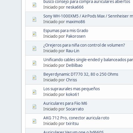
busco consejo para compra auriculares abiertos
Iniciado por
neska666
Sony WH-1000XM5 / AirPods Max / Sennheiser
Iniciado por
maximo86
Espumas para mis Grado
Iniciado por
Pakorosen
¿Orejeros para niña con control de volumen?
Iniciado por
Rau-Lin
Unificando cables single-ended y balanceados p
Iniciado por
DeBilbao
Beyerdynamic DT770 32, 80 o 250 Ohms
Iniciado por
Chriss
Los supraurales mas pequeños
Iniciado por
koko61
Auriculares para Fiio M6
Iniciado por
Socarrato
AKG 712 Pro, conector auricula roto
Iniciado por
txiritsu
Auriculares Verum one o hd660S