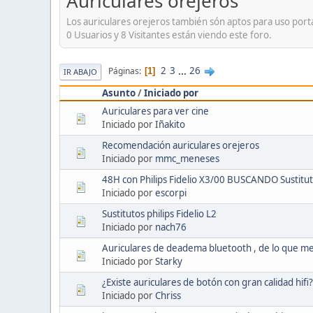
Auriculares orejeros
Los auriculares orejeros también són aptos para uso portá
0 Usuarios y 8 Visitantes están viendo este foro.
2
3
...
26
Páginas
1
IR ABAJO
Asunto
/
Iniciado por
Auriculares para ver cine
Iniciado por
Iñakito
Recomendación auriculares orejeros
Iniciado por
mmc_meneses
48H con Philips Fidelio X3/00 BUSCANDO Sustituto
Iniciado por
escorpi
Sustitutos philips Fidelio L2
Iniciado por
nach76
Auriculares de deadema bluetooth , de lo que mej
Iniciado por
Starky
¿Existe auriculares de botón con gran calidad hifi?
Iniciado por
Chriss