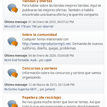
Tiendas y ofertas
Para hablar sobre las tiendas mejores tiendas. Aquí se
publicaran las mejores ofertas. También si habéis
encontrado una buena oferta y la queréis compartir.
Último mensaje:
01 de Enero de 2025, 04:57:22 PM
MicroSD de 1TB por 76€
por
obarriel
Sobre la comunidad
Cualquier tema relacionado con
http://www.reproductormp3.net
. Demanda de nuevos
subforos, diseño, quejas, problemas.
Último mensaje:
04 de Enero de 2026, 03:04:08 PM
Re:Hi End Portable, Audi...
por
cqtek
Concursos y sorteos
Información sobre los concursos y sorteos que vamos
organizando
Último mensaje:
12 de Marzo de 2013, 03:13:48 PM
Re:Sorteo Superlux 681f ...
por
jumartc
Papelera (de reciclaje)
No nos gusta mucho tener que borrar temas. Así que
todo lo que sea inapropiado o aporte absolutamente