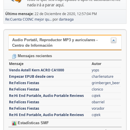
nada irá a parar aquí.
Último mensaje:
22 de Diciembre de 2020, 12:57:04 PM
Re:Cuenta COINC mejor qu...
por
darteaga
Audio Portatil, Reproductor MP3 y auriculares -
Centro de Información
Mensajes recientes
Mensaje
Autor
Vendo Astell Kern ACRO CA1000
yops
Empezar EPUB desde cero
charlienature
Re:Felices Fiestas
grimbergen_beer
Re:Felices Fiestas
clonico
Re:Hi End Portable, Audio Portable Reviews
cqtek
Re:Felices Fiestas
obarriel
Re:Felices Fiestas
vorador
Re:Hi End Portable, Audio Portable Reviews
cqtek
Estadísticas SMF