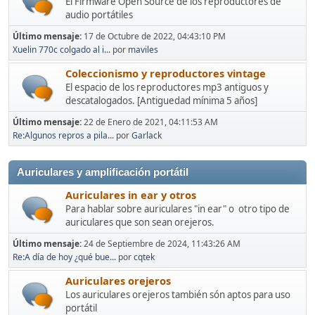
El Firmware Open Source de los reproductores de
audio portátiles
Último mensaje:
17 de Octubre de 2022, 04:43:10 PM
Xuelin 770c colgado al i...
por
maviles
Coleccionismo y reproductores vintage
El espacio de los reproductores mp3 antiguos y
descatalogados. [Antiguedad mínima 5 años]
Último mensaje:
22 de Enero de 2021, 04:11:53 AM
Re:Algunos repros a pila...
por
Garlack
Auriculares y amplificación portátil
Auriculares in ear y otros
Para hablar sobre auriculares "in ear" o otro tipo de
auriculares que son sean orejeros.
Último mensaje:
24 de Septiembre de 2024, 11:43:26 AM
Re:A día de hoy ¿qué bue...
por
cqtek
Auriculares orejeros
Los auriculares orejeros también són aptos para uso
portátil