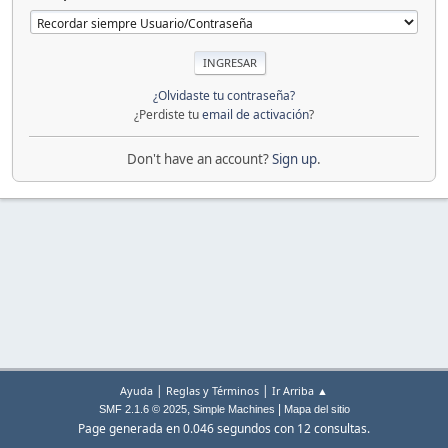
¿Olvidaste tu contraseña?
¿Perdiste tu
email de activación
?
Don't have an account?
Sign up
.
|
|
Ayuda
Reglas y Términos
Ir Arriba ▲
,
|
SMF 2.1.6 © 2025
Simple Machines
Mapa del sitio
Page generada en 0.046 segundos con 12 consultas.