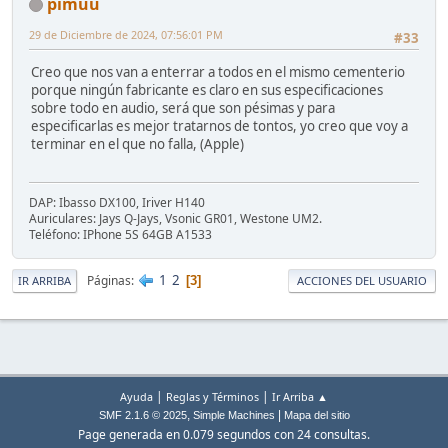
pimuu
29 de Diciembre de 2024, 07:56:01 PM
#33
Creo que nos van a enterrar a todos en el mismo cementerio
porque ningún fabricante es claro en sus especificaciones
sobre todo en audio, será que son pésimas y para
especificarlas es mejor tratarnos de tontos, yo creo que voy a
terminar en el que no falla, (Apple)
DAP: Ibasso DX100, Iriver H140
Auriculares: Jays Q-Jays, Vsonic GR01, Westone UM2.
Teléfono: IPhone 5S 64GB A1533
1
2
Páginas
3
IR ARRIBA
ACCIONES DEL USUARIO
|
|
Ayuda
Reglas y Términos
Ir Arriba ▲
,
|
SMF 2.1.6 © 2025
Simple Machines
Mapa del sitio
Page generada en 0.079 segundos con 24 consultas.