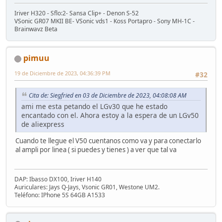
Iriver H320 - Sflo:2- Sansa Clip+ - Denon S-52
VSonic GR07 MKII BE- VSonic vds1 - Koss Portapro - Sony MH-1C -
Brainwavz Beta
pimuu
19 de Diciembre de 2023, 04:36:39 PM
#32
Cita de: Siegfried en 03 de Diciembre de 2023, 04:08:08 AM
ami me esta petando el LGv30 que he estado
encantado con el. Ahora estoy a la espera de un LGv50
de aliexpress
Cuando te llegue el V50 cuentanos como va y para conectarlo
al ampli por linea ( si puedes y tienes ) a ver que tal va
DAP: Ibasso DX100, Iriver H140
Auriculares: Jays Q-Jays, Vsonic GR01, Westone UM2.
Teléfono: IPhone 5S 64GB A1533