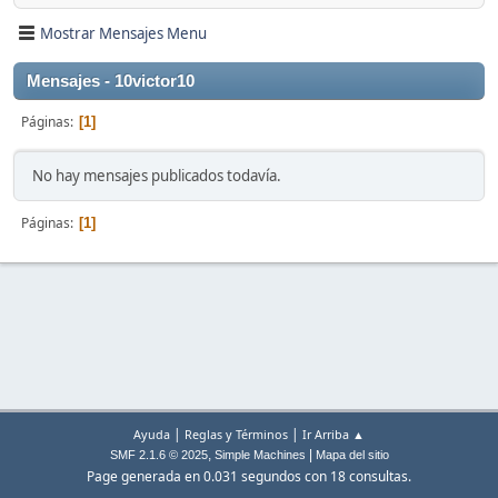
Mostrar Mensajes Menu
Mensajes - 10victor10
Páginas
1
No hay mensajes publicados todavía.
Páginas
1
|
|
Ayuda
Reglas y Términos
Ir Arriba ▲
,
|
SMF 2.1.6 © 2025
Simple Machines
Mapa del sitio
Page generada en 0.031 segundos con 18 consultas.