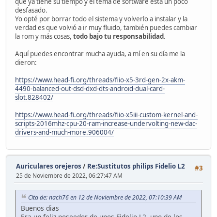
que ya tiene su tiempo y el tema de software está un poco
desfasado.
Yo opté por borrar todo el sistema y volverlo a instalar y la
verdad es que volvió a ir muy fluido, también puedes cambiar
la rom y más cosas,
todo bajo tu responsabilidad
.
Aquí puedes encontrar mucha ayuda, a mí en su día me la
dieron:
https://www.head-fi.org/threads/fiio-x5-3rd-gen-2x-akm-
4490-balanced-out-dsd-dxd-dts-android-dual-card-
slot.828402/
https://www.head-fi.org/threads/fiio-x5iii-custom-kernel-and-
scripts-2016mhz-cpu-20-ram-increase-undervolting-new-dac-
drivers-and-much-more.906004/
Auriculares orejeros
/
Re:Sustitutos philips Fidelio L2
#3
25 de Noviembre de 2022, 06:27:47 AM
Cita de: nach76 en 12 de Noviembre de 2022, 07:10:39 AM
Buenos dias
Era un feliz poseedor de unos Fidelio L2 ,uno de los