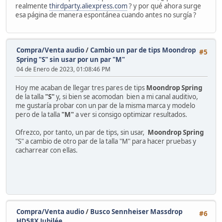
realmente
thirdparty.aliexpress.com
? y por qué ahora surge
esa página de manera espontánea cuando antes no surgía ?
Compra/Venta audio
/
Cambio un par de tips Moondrop
#5
Spring "S" sin usar por un par "M"
04 de Enero de 2023, 01:08:46 PM
Hoy me acaban de llegar tres pares de tips
Moondrop Spring
de la talla
"S"
y, si bien se acomodan bien a mi canal auditivo,
me gustaría probar con un par de la misma marca y modelo
pero de la talla
"M"
a ver si consigo optimizar resultados.
Ofrezco, por tanto, un par de tips, sin usar,
Moondrop Spring
"S" a cambio de otro par de la talla "M" para hacer pruebas y
cacharrear con ellas.
Compra/Venta audio
/
Busco Sennheiser Massdrop
#6
HD58X Jubilée