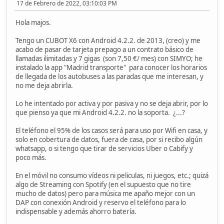
17 de Febrero de 2022, 03:10:03 PM
Hola majos.
Tengo un CUBOT X6 con Android 4.2.2. de 2013, (creo) y me
acabo de pasar de tarjeta prepago a un contrato básico de
llamadas ilimitadas y 7 gigas (son 7,50 €/ mes) con SIMYO; he
instalado la app "Madrid transporte" para conocer los horarios
de llegada de los autobuses a las paradas que me interesan, y
no me deja abrirla.
Lo he intentado por activa y por pasiva y no se deja abrir, por lo
que pienso ya que mi Android 4.2.2. no la soporta. ¿...?
El teléfono el 95% de los casos será para uso por Wifi en casa, y
solo en cobertura de datos, fuera de casa, por si recibo algún
whatsapp, o si tengo que tirar de servicios Uber o Cabify y
poco más.
En el móvil no consumo vídeos ni peliculas, ni juegos, etc.; quizá
algo de Streaming con Spotify (en el supuesto que no tire
mucho de datos) pero para música me apaño mejor con un
DAP con conexión Android y reservo el teléfono para lo
indispensable y además ahorro batería.