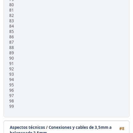
80
81
82
83
84
85
86
87
88
89
90
91
92
93
94
95
96
97
98
99
Aspectos técnicos
/
Conexiones y cables de 3,5mm a
#8
balanceado 2,5mm