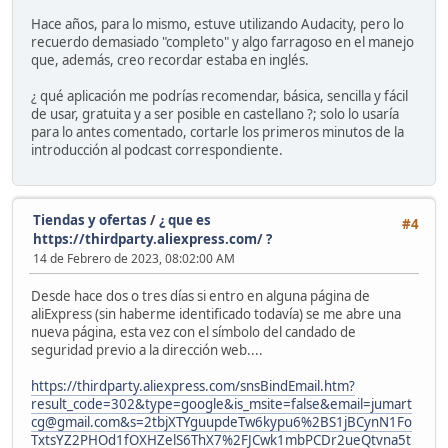
Hace años, para lo mismo, estuve utilizando Audacity, pero lo
recuerdo demasiado "completo" y algo farragoso en el manejo
que, además, creo recordar estaba en inglés.
¿ qué aplicación me podrías recomendar, básica, sencilla y fácil
de usar, gratuita y a ser posible en castellano ?; solo lo usaría
para lo antes comentado, cortarle los primeros minutos de la
introducción al podcast correspondiente.
Tiendas y ofertas
/
¿ que es
#4
https://thirdparty.aliexpress.com/ ?
14 de Febrero de 2023, 08:02:00 AM
Desde hace dos o tres días si entro en alguna página de
aliExpress (sin haberme identificado todavía) se me abre una
nueva página, esta vez con el símbolo del candado de
seguridad previo a la dirección web....
https://thirdparty.aliexpress.com/snsBindEmail.htm?
result_code=302&type=google&is_msite=false&email=jumart
cg@gmail.com&s=2tbjXTYguupdeTw6kypu6%2BS1jBCynN1Fo
TxtsYZ2PHOd1fOXHZelS6ThX7%2FJCwk1mbPCDr2ueQtvna5t