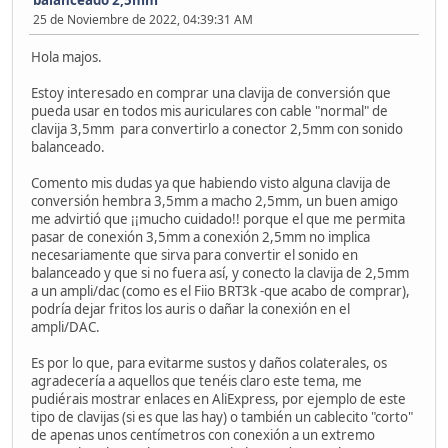
25 de Noviembre de 2022, 04:39:31 AM
Hola majos.
Estoy interesado en comprar una clavija de conversión que
pueda usar en todos mis auriculares con cable "normal" de
clavija 3,5mm para convertirlo a conector 2,5mm con sonido
balanceado.
Comento mis dudas ya que habiendo visto alguna clavija de
conversión hembra 3,5mm a macho 2,5mm, un buen amigo
me advirtió que ¡¡mucho cuidado!! porque el que me permita
pasar de conexión 3,5mm a conexión 2,5mm no implica
necesariamente que sirva para convertir el sonido en
balanceado y que si no fuera así, y conecto la clavija de 2,5mm
a un ampli/dac (como es el Fiio BRT3k -que acabo de comprar),
podría dejar fritos los auris o dañar la conexión en el
ampli/DAC.
Es por lo que, para evitarme sustos y daños colaterales, os
agradecería a aquellos que tenéis claro este tema, me
pudiérais mostrar enlaces en AliExpress, por ejemplo de este
tipo de clavijas (si es que las hay) o también un cablecito "corto"
de apenas unos centímetros con conexión a un extremo