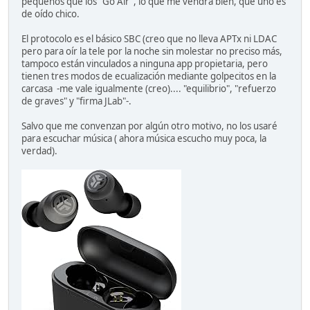
pequeños que los "Go Air", lo que me vendrá bien, que uno es
de oído chico.
El protocolo es el básico SBC (creo que no lleva APTx ni LDAC
pero para oír la tele por la noche sin molestar no preciso más,
tampoco están vinculados a ninguna app propietaria, pero
tienen tres modos de ecualización mediante golpecitos en la
carcasa -me vale igualmente (creo).... "equilibrio", "refuerzo
de graves" y "firma JLab"-.
Salvo que me convenzan por algún otro motivo, no los usaré
para escuchar música ( ahora música escucho muy poca, la
verdad).