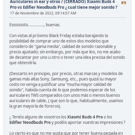
Auriculares in ear y otros
/
(CERRADO) Xiaomi Buds 4
#9
Pro vs Edifier Neodbuds Pro ¿ cual tiene mejor sonido ?
17 de Noviembre de 2022, 09:14:07 AM
Esssssssto............., buenas.
Con vistas al próximo Black Friday estaba barajando la
posibilidad de comprar uno de estos dos modelos que
considero de "gama media", calidad de sonido razonable y
precio ajustado; sin embargo, por más que leo, no me acabo
de decantar por uno u otro o tener una idea precisa del sonido
que obtendría.
(Descarto en principio, por precio, otras marcas y modelos de
gamas más altas Sony, Samsung, etc., pues quizá su mayor
costo no venga a justificar una "mucha mayor calidad de
sonido", habida cuenta de lo que podemos esperar de los
auriculares TWS comparados con unos más o menos buenos
auriculares de cable, ( que son lo que, habitualmente, usamos
la gran mayoría de foreros).
¿ Tenéis alguno de vosotros los
Xiaomi Buds 4 Pro
o los
Edifier Neodbuds Pro
y podéis aportar vuestras impresiones ?
Lo cierto es que no me gusta que por tener buena pegada en