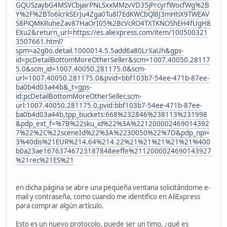
GQUSzaybG4MSVCbjairPNLSxxMMzvVD35jPrcyrfWocfWg%2B
Y%2F%2BTo6lcrkSErJu4Zga0Tu8l7EdKWCbQl8J3mHtiX9TWEAV
S8PiQMKRuheZav87HaOrI05%2BcVcRO4TXTKNOShEH4fUgH8
EXu2&return_url=https://es.aliexpress.com/item/100500321
3507661.html?
spm=a2g0o.detail.1000014.5.5add6a80LrXaUh&gps-
id=pcDetailBottomMoreOtherSeller&scm=1007.40050.28117
5.0&scm_id=1007.40050.281175.0&scm-
url=1007.40050.281175.0&pvid=bbf103b7-54ee-471b-87ee-
ba0b4d03a44b&_t=gps-
id:pcDetailBottomMoreOtherSeller,scm-
url:1007.40050.281175.0,pvid:bbf103b7-54ee-471b-87ee-
ba0b4d03a44b,tpp_buckets:668%232846%238113%231998
&pdp_ext_f=%7B%22sku_id%22%3A%221200002469014392
7%22%2C%22sceneId%22%3A%2230050%22%7D&pdp_npi=
3%40dis%21EUR%214.64%214.22%21%21%21%21%21%400
b0a23ae16763746723187848eeffe%2112000024690143927
%21rec%21ES%21
en dicha página se abre una pequeña ventana solicitándome e-
mail y contraseña, como cuando me identifico en AliExpress
para comprar algún artículo.
Esto es un nuevo protocolo, puede ser un timo, ¿qué es