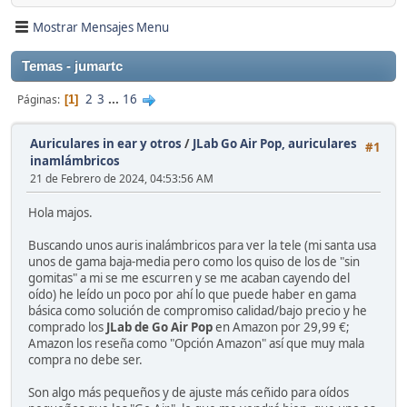
Mostrar Mensajes Menu
Temas - jumartc
2
3
...
16
Páginas
1
Auriculares in ear y otros
/
JLab Go Air Pop, auriculares
#1
inamlámbricos
21 de Febrero de 2024, 04:53:56 AM
Hola majos.
Buscando unos auris inalámbricos para ver la tele (mi santa usa
unos de gama baja-media pero como los quiso de los de "sin
gomitas" a mi se me escurren y se me acaban cayendo del
oído) he leído un poco por ahí lo que puede haber en gama
básica como solución de compromiso calidad/bajo precio y he
comprado los
JLab de Go Air Pop
en Amazon por 29,99 €;
Amazon los reseña como "Opción Amazon" así que muy mala
compra no debe ser.
Son algo más pequeños y de ajuste más ceñido para oídos