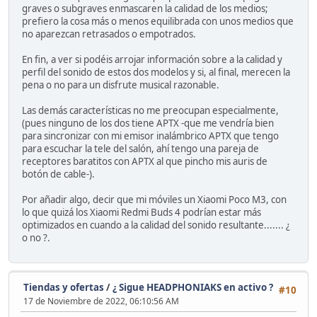
graves o subgraves enmascaren la calidad de los medios;
prefiero la cosa más o menos equilibrada con unos medios que
no aparezcan retrasados o empotrados.
En fin, a ver si podéis arrojar información sobre a la calidad y
perfil del sonido de estos dos modelos y si, al final, merecen la
pena o no para un disfrute musical razonable.
Las demás características no me preocupan especialmente,
(pues ninguno de los dos tiene APTX -que me vendría bien
para sincronizar con mi emisor inalámbrico APTX que tengo
para escuchar la tele del salón, ahí tengo una pareja de
receptores baratitos con APTX al que pincho mis auris de
botón de cable-).
Por añadir algo, decir que mi móviles un Xiaomi Poco M3, con
lo que quizá los Xiaomi Redmi Buds 4 podrían estar más
optimizados en cuando a la calidad del sonido resultante....... ¿
o no ?.
Tiendas y ofertas
/
¿ Sigue HEADPHONIAKS en activo ?
#10
17 de Noviembre de 2022, 06:10:56 AM