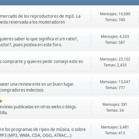
Mensajes: 10,680
o mercado de los reproductores de mp3. La
Temas: 740
queda reservada a los moderadores
Mensajes: 4,203
ieres saber lo que significa el s/n ratio?,
Temas: 587
uctor?, pues postea en este foro.
Mensajes: 23,102
s comprarte y quieres pedir consejo este es
Temas: 2,433
Mensajes: 13,047
hacer una review este es un buen lugar.
Temas: 777
 compradores indecisos
s
Mensajes: 391
eviews publicadas en otras webs o blogs.
Temas: 54
illa.
Mensajes: 3,481
obre los programas de ripeo de música, o sobre
Temas: 413
r MP3 (MP3, WMA, CDA, OGG, ATRAC...)