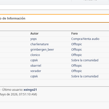
ro de Información
Autor
Foro
yops
Compra/Venta audio
charlienature
Offtopic
grimbergen_beer
Offtopic
clonico
Offtopic
cqtek
Sobre la comunidad
obarriel
Offtopic
vorador
Offtopic
cqtek
Sobre la comunidad
- Último usuario:
xoingo21
Mayo de 2026, 07:51:10 AM)