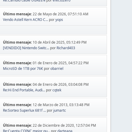
Re:Cambio cable UGREEN
por
efectozero
Último mensaje:
22 de Mayo de 2026, 07:51:10 AM
Vendo Astell Kern ACRO C...
por
yops
Último mensaje:
10 de Abril de 2025, 05:12:49 PM
[VENDIDO] Nintendo Switc...
por
Richard403
Último mensaje:
01 de Enero de 2025, 04:57:22 PM
MicroSD de 1TB por 76€
por
obarriel
Último mensaje:
04 de Enero de 2026, 03:04:08 PM
Re:Hi End Portable, Audi...
por
cqtek
Último mensaje:
12 de Marzo de 2013, 03:13:48 PM
Re:Sorteo Superlux 681f ...
por
jumartc
Último mensaje:
22 de Diciembre de 2020, 12:57:04 PM
Re:Cuenta COINC mejor qu...
por
darteaga