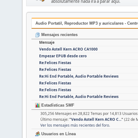
absolutamente nada irá a parar aquí.
Audio Portatil, Reproductor MP3 y auriculares - Cent
Mensajes recientes
Mensaje
Vendo Astell Kern ACRO CA1000
Empezar EPUB desde cero
Re:Felices Fiestas
Re:Felices Fiestas
Re:Hi End Portable, Audio Portable Reviews
Re:Felices Fiestas
Re:Felices Fiestas
Re:Hi End Portable, Audio Portable Reviews
Estadísticas SMF
305,256 Mensajes en 28,822 Temas por 14,813 Usuarios 
Último mensaje:
"
Vendo Astell Kern ACRO C...
"
(22 de 
Ver los mensajes más recientes del foro.
Usuarios en Línea