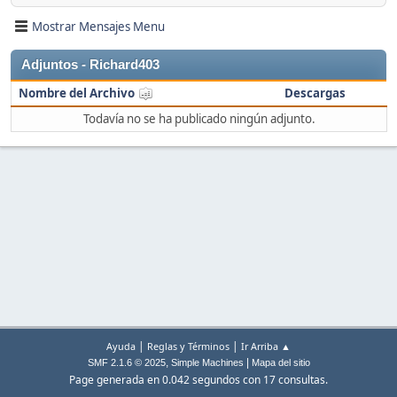
Mostrar Mensajes Menu
Adjuntos - Richard403
Nombre del Archivo
Descargas
Todavía no se ha publicado ningún adjunto.
|
|
Ayuda
Reglas y Términos
Ir Arriba ▲
,
|
SMF 2.1.6 © 2025
Simple Machines
Mapa del sitio
Page generada en 0.042 segundos con 17 consultas.