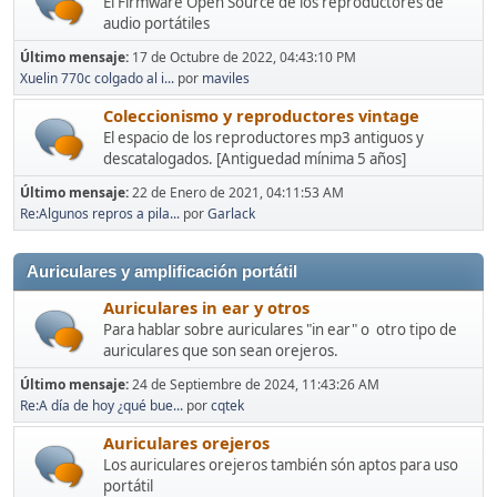
El Firmware Open Source de los reproductores de
audio portátiles
Último mensaje:
17 de Octubre de 2022, 04:43:10 PM
Xuelin 770c colgado al i...
por
maviles
Coleccionismo y reproductores vintage
El espacio de los reproductores mp3 antiguos y
descatalogados. [Antiguedad mínima 5 años]
Último mensaje:
22 de Enero de 2021, 04:11:53 AM
Re:Algunos repros a pila...
por
Garlack
Auriculares y amplificación portátil
Auriculares in ear y otros
Para hablar sobre auriculares "in ear" o otro tipo de
auriculares que son sean orejeros.
Último mensaje:
24 de Septiembre de 2024, 11:43:26 AM
Re:A día de hoy ¿qué bue...
por
cqtek
Auriculares orejeros
Los auriculares orejeros también són aptos para uso
portátil