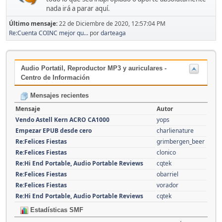
nada irá a parar aquí.
Último mensaje:
22 de Diciembre de 2020, 12:57:04 PM
Re:Cuenta COINC mejor qu...
por
darteaga
Audio Portatil, Reproductor MP3 y auriculares -
Centro de Información
Mensajes recientes
Mensaje
Autor
Vendo Astell Kern ACRO CA1000
yops
Empezar EPUB desde cero
charlienature
Re:Felices Fiestas
grimbergen_beer
Re:Felices Fiestas
clonico
Re:Hi End Portable, Audio Portable Reviews
cqtek
Re:Felices Fiestas
obarriel
Re:Felices Fiestas
vorador
Re:Hi End Portable, Audio Portable Reviews
cqtek
Estadísticas SMF