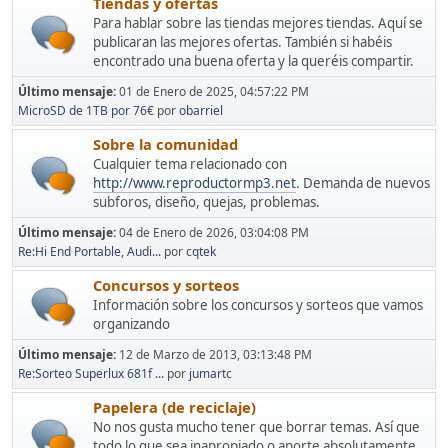
Tiendas y ofertas
Para hablar sobre las tiendas mejores tiendas. Aquí se
publicaran las mejores ofertas. También si habéis
encontrado una buena oferta y la queréis compartir.
Último mensaje:
01 de Enero de 2025, 04:57:22 PM
MicroSD de 1TB por 76€
por
obarriel
Sobre la comunidad
Cualquier tema relacionado con
http://www.reproductormp3.net
. Demanda de nuevos
subforos, diseño, quejas, problemas.
Último mensaje:
04 de Enero de 2026, 03:04:08 PM
Re:Hi End Portable, Audi...
por
cqtek
Concursos y sorteos
Información sobre los concursos y sorteos que vamos
organizando
Último mensaje:
12 de Marzo de 2013, 03:13:48 PM
Re:Sorteo Superlux 681f ...
por
jumartc
Papelera (de reciclaje)
No nos gusta mucho tener que borrar temas. Así que
todo lo que sea inapropiado o aporte absolutamente