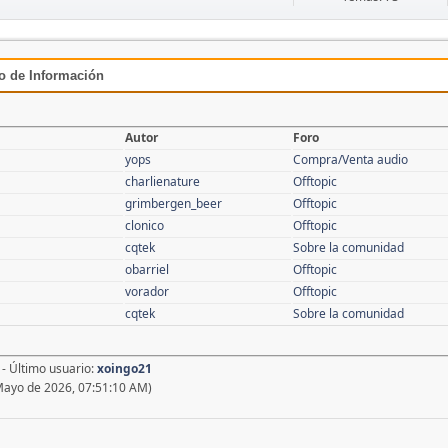
ro de Información
Autor
Foro
yops
Compra/Venta audio
charlienature
Offtopic
grimbergen_beer
Offtopic
clonico
Offtopic
cqtek
Sobre la comunidad
obarriel
Offtopic
vorador
Offtopic
cqtek
Sobre la comunidad
- Último usuario:
xoingo21
Mayo de 2026, 07:51:10 AM)