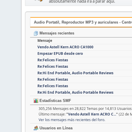
absolutamente nada irá a parar aquí.
Audio Portatil, Reproductor MP3 y auriculares - Cent
Mensajes recientes
Mensaje
Vendo Astell Kern ACRO CA1000
Empezar EPUB desde cero
Re:Felices Fiestas
Re:Felices Fiestas
Re:Hi End Portable, Audio Portable Reviews
Re:Felices Fiestas
Re:Felices Fiestas
Re:Hi End Portable, Audio Portable Reviews
Estadísticas SMF
305,256 Mensajes en 28,822 Temas por 14,813 Usuarios 
Último mensaje:
"
Vendo Astell Kern ACRO C...
"
(22 de 
Ver los mensajes más recientes del foro.
Usuarios en Línea