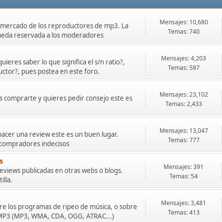
Mensajes: 10,680
o mercado de los reproductores de mp3. La
Temas: 740
queda reservada a los moderadores
Mensajes: 4,203
ieres saber lo que significa el s/n ratio?,
Temas: 587
uctor?, pues postea en este foro.
Mensajes: 23,102
s comprarte y quieres pedir consejo este es
Temas: 2,433
Mensajes: 13,047
hacer una review este es un buen lugar.
Temas: 777
 compradores indecisos
s
Mensajes: 391
eviews publicadas en otras webs o blogs.
Temas: 54
illa.
Mensajes: 3,481
obre los programas de ripeo de música, o sobre
Temas: 413
r MP3 (MP3, WMA, CDA, OGG, ATRAC...)