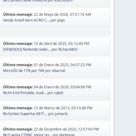
Re:Cambio cable UGREEN
por
efectozero
Último mensaje:
22 de Mayo de 2026, 07:51:10 AM
Vendo Astell Kern ACRO C...
por
yops
Último mensaje:
10 de Abril de 2025, 05:12:49 PM
[VENDIDO] Nintendo Switc...
por
Richard403
Último mensaje:
01 de Enero de 2025, 04:57:22 PM
MicroSD de 1TB por 76€
por
obarriel
Último mensaje:
04 de Enero de 2026, 03:04:08 PM
Re:Hi End Portable, Audi...
por
cqtek
Último mensaje:
12 de Marzo de 2013, 03:13:48 PM
Re:Sorteo Superlux 681f ...
por
jumartc
Último mensaje:
22 de Diciembre de 2020, 12:57:04 PM
Re:Cuenta COINC mejor qu...
por
darteaga