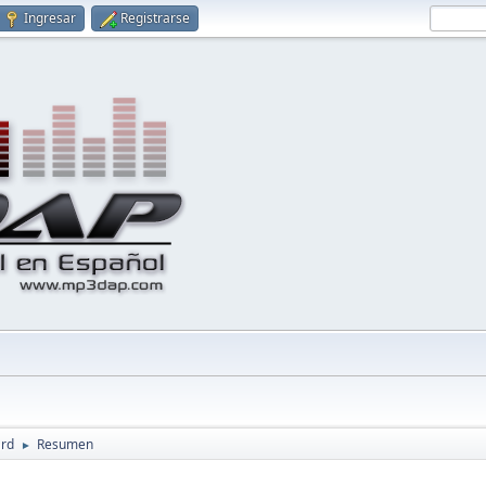
Ingresar
Registrarse
ard
Resumen
►