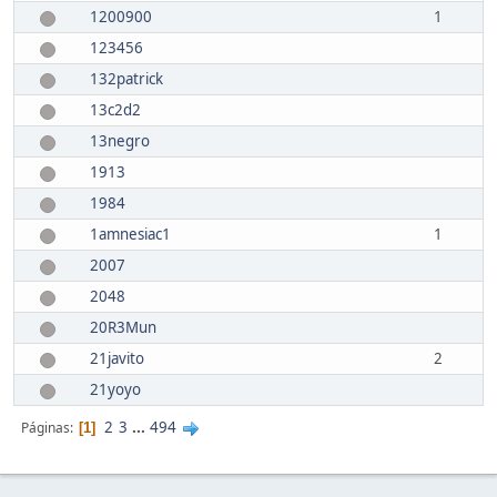
1200900
1
123456
132patrick
13c2d2
13negro
1913
1984
1amnesiac1
1
2007
2048
20R3Mun
21javito
2
21yoyo
2
3
...
494
Páginas
1