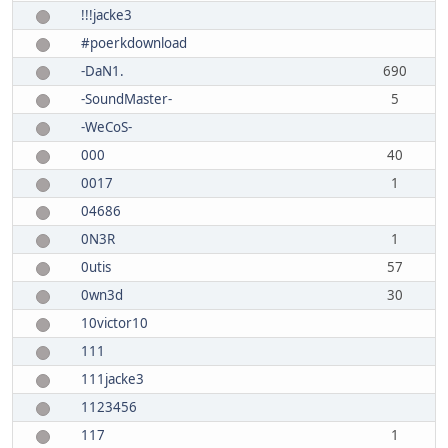
!!!jacke3
#poerkdownload
-DaN1.
690
-SoundMaster-
5
-WeCoS-
000
40
0017
1
04686
0N3R
1
0utis
57
0wn3d
30
10victor10
111
111jacke3
1123456
117
1