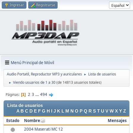
Ingresar
Registrarse
Menú Principal de Móvil
Audio Portatil, Reproductor MP3 y auriculares
Lista de usuarios
►
Viendo usuarios de 1 a 30
(de 14813 usuarios totales)
►
2
3
...
494
Páginas
1
Lista de usuarios
A
B
C
D
E
F
G
H
I
J
K
L
M
N
O
P
Q
R
S
T
U
V
W
X
Y
Z
Estado
Nombre
Mensajes
2004 Maserati MC 12