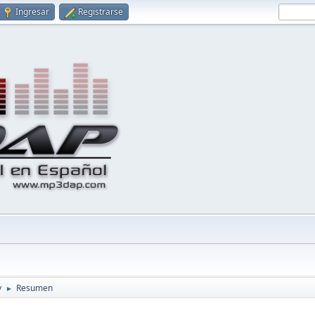
Ingresar
Registrarse
y
Resumen
►